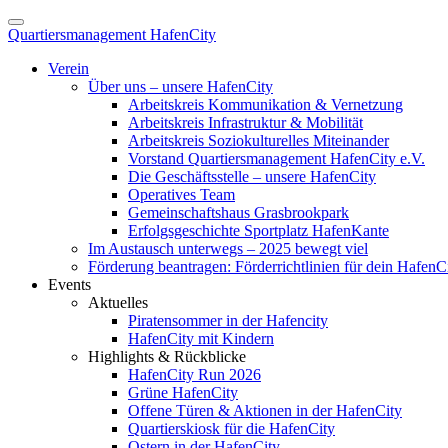
Quartiersmanagement HafenCity
Verein
Über uns – unsere HafenCity
Arbeitskreis Kommunikation & Vernetzung
Arbeitskreis Infrastruktur & Mobilität
Arbeitskreis Soziokulturelles Miteinander
Vorstand Quartiersmanagement HafenCity e.V.
Die Geschäftsstelle – unsere HafenCity
Operatives Team
Gemeinschaftshaus Grasbrookpark
Erfolgsgeschichte Sportplatz HafenKante
Im Austausch unterwegs – 2025 bewegt viel
Förderung beantragen: Förderrichtlinien für dein HafenC
Events
Aktuelles
Piratensommer in der Hafencity
HafenCity mit Kindern
Highlights & Rückblicke
HafenCity Run 2026
Grüne HafenCity
Offene Türen & Aktionen in der HafenCity
Quartierskiosk für die HafenCity
Ostern in der HafenCity