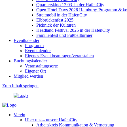
Quartierskino 12.03. in der HafenCity
Open Hotel Days 2026 Hamburg: Programm & kost
Streitmobil in der HafenCity
Elbbrückenfest 2025
Picknick der Kulturen
Headland Festival 2025 in der HafenCity
Familienfest und Fußballturnier
Eventkalender
Programm
Eventkalender
Eigenes Event beantragen/veranstalten
Buchungskalender
Veranstaltungsorte
Eigener Ort
Mitglied werden
Zum Inhalt springen
Verein
Über uns – unsere HafenCity
Arbeitskreis Kommunikation & Vernetzung