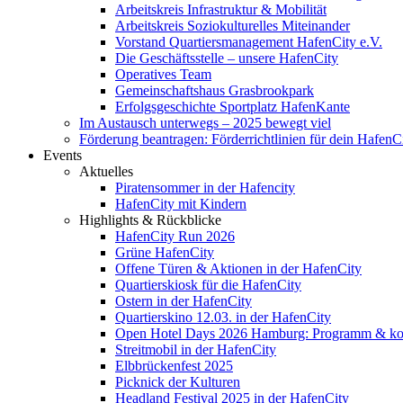
Arbeitskreis Infrastruktur & Mobilität
Arbeitskreis Soziokulturelles Miteinander
Vorstand Quartiersmanagement HafenCity e.V.
Die Geschäftsstelle – unsere HafenCity
Operatives Team
Gemeinschaftshaus Grasbrookpark
Erfolgsgeschichte Sportplatz HafenKante
Im Austausch unterwegs – 2025 bewegt viel
Förderung beantragen: Förderrichtlinien für dein HafenC
Events
Aktuelles
Piratensommer in der Hafencity
HafenCity mit Kindern
Highlights & Rückblicke
HafenCity Run 2026
Grüne HafenCity
Offene Türen & Aktionen in der HafenCity
Quartierskiosk für die HafenCity
Ostern in der HafenCity
Quartierskino 12.03. in der HafenCity
Open Hotel Days 2026 Hamburg: Programm & kost
Streitmobil in der HafenCity
Elbbrückenfest 2025
Picknick der Kulturen
Headland Festival 2025 in der HafenCity