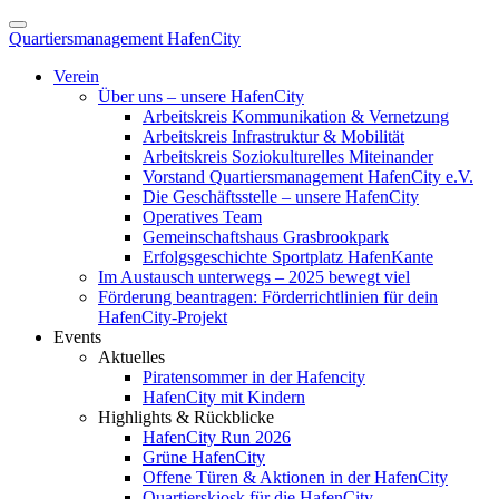
Quartiersmanagement HafenCity
Verein
Über uns – unsere HafenCity
Arbeitskreis Kommunikation & Vernetzung
Arbeitskreis Infrastruktur & Mobilität
Arbeitskreis Soziokulturelles Miteinander
Vorstand Quartiersmanagement HafenCity e.V.
Die Geschäftsstelle – unsere HafenCity
Operatives Team
Gemeinschaftshaus Grasbrookpark
Erfolgsgeschichte Sportplatz HafenKante
Im Austausch unterwegs – 2025 bewegt viel
Förderung beantragen: Förderrichtlinien für dein
HafenCity-Projekt
Events
Aktuelles
Piratensommer in der Hafencity
HafenCity mit Kindern
Highlights & Rückblicke
HafenCity Run 2026
Grüne HafenCity
Offene Türen & Aktionen in der HafenCity
Quartierskiosk für die HafenCity