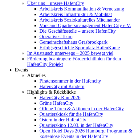
Über uns – unsere HafenCity
Arbeitskreis Kommunikation & Vernetzung
Arbeitskreis Infrastruktur & Mobilität
Arbeitskreis Soziokulturelles Miteinander
Vorstand Quartiersmanagement HafenCity e.V.
Die Geschäftsstelle – unsere HafenCity
Operatives Team
Gemeinschaftshaus Grasbrookpark
Erfolgsgeschichte Sportplatz HafenKante
Im Austausch unterwegs – 2025 bewegt viel
Förderung beantragen: Förderrichtlinien für dein
HafenCity-Projekt
Events
Aktuelles
Piratensommer in der Hafencity
HafenCity mit Kindern
Highlights & Rückblicke
HafenCity Run 2026
Grüne HafenCity
Offene Türen & Aktionen in der HafenCity
Quartierskiosk für die HafenCity
Ostern in der HafenCity
Quartierskino 12.03. in der HafenCity
Open Hotel Days 2026 Hamburg: Programm &
kostenlose Events in der HafenCity