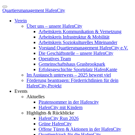
Quartiersmanagement HafenCity
Verein
Über uns – unsere HafenCity
Arbeitskreis Kommunikation & Vernetzung
Arbeitskreis Infrastruktur & Mobilität
Arbeitskreis Soziokulturelles Miteinander
Vorstand Quartiersmanagement HafenCity e.V.
Die Geschäftsstelle – unsere HafenCity
Operatives Team
Gemeinschaftshaus Grasbrookpark
Erfolgsgeschichte Sportplatz HafenKante
Im Austausch unterwegs – 2025 bewegt viel
Förderung beantragen: Förderrichtlinien für dein
HafenCity-Projekt
Events
Aktuelles
Piratensommer in der Hafencity
HafenCity mit Kindern
Highlights & Rückblicke
HafenCity Run 2026
Grüne HafenCity
Offene Türen & Aktionen in der HafenCity
Quartierskiosk für die HafenCity