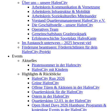
Über uns – unsere HafenCity
Arbeitskreis Kommunikation & Vernetzung
Arbeitskreis Infrastruktur & Mobilität
Arbeitskreis Soziokulturelles Miteinander
Vorstand Quartiersmanagement HafenCity e.V.
Die Geschäftsstelle – unsere HafenCity
Operatives Team
Gemeinschaftshaus Grasbrookpark
Erfolgsgeschichte Sportplatz HafenKante
Im Austausch unterwegs – 2025 bewegt viel
Förderung beantragen: Förderrichtlinien für dein
HafenCity-Projekt
Events
Aktuelles
Piratensommer in der Hafencity
HafenCity mit Kindern
Highlights & Rückblicke
HafenCity Run 2026
Grüne HafenCity
Offene Türen & Aktionen in der HafenCity
Quartierskiosk für die HafenCity
Ostern in der HafenCity
Quartierskino 12.03. in der HafenCity
Open Hotel Days 2026 Hamburg: Programm &
kostenlose Events in der HafenCity