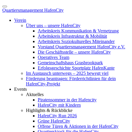
Quartiersmanagement HafenCity
Verein
Über uns – unsere HafenCity
Arbeitskreis Kommunikation & Vernetzung
Arbeitskreis Infrastruktur & Mobilität
Arbeitskreis Soziokulturelles Miteinander
Vorstand Quartiersmanagement HafenCity e.V.
Die Geschäftsstelle – unsere HafenCity
Operatives Team
Gemeinschaftshaus Grasbrookpark
Erfolgsgeschichte Sportplatz HafenKante
Im Austausch unterwegs – 2025 bewegt viel
Förderung beantragen: Förderrichtlinien für dein
HafenCity-Projekt
Events
Aktuelles
Piratensommer in der Hafencity
HafenCity mit Kindern
Highlights & Rückblicke
HafenCity Run 2026
Grüne HafenCity
Offene Türen & Aktionen in der HafenCity
Quartierskiosk für die HafenCity