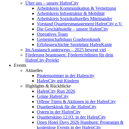
Über uns – unsere HafenCity
Arbeitskreis Kommunikation & Vernetzung
Arbeitskreis Infrastruktur & Mobilität
Arbeitskreis Soziokulturelles Miteinander
Vorstand Quartiersmanagement HafenCity e.V.
Die Geschäftsstelle – unsere HafenCity
Operatives Team
Gemeinschaftshaus Grasbrookpark
Erfolgsgeschichte Sportplatz HafenKante
Im Austausch unterwegs – 2025 bewegt viel
Förderung beantragen: Förderrichtlinien für dein
HafenCity-Projekt
Events
Aktuelles
Piratensommer in der Hafencity
HafenCity mit Kindern
Highlights & Rückblicke
HafenCity Run 2026
Grüne HafenCity
Offene Türen & Aktionen in der HafenCity
Quartierskiosk für die HafenCity
Ostern in der HafenCity
Quartierskino 12.03. in der HafenCity
Open Hotel Days 2026 Hamburg: Programm &
kostenlose Events in der HafenCity