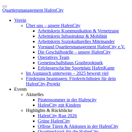
Quartiersmanagement HafenCity
Verein
Über uns – unsere HafenCity
Arbeitskreis Kommunikation & Vernetzung
Arbeitskreis Infrastruktur & Mobilität
Arbeitskreis Soziokulturelles Miteinander
Vorstand Quartiersmanagement HafenCity e.V.
Die Geschäftsstelle – unsere HafenCity
Operatives Team
Gemeinschaftshaus Grasbrookpark
Erfolgsgeschichte Sportplatz HafenKante
Im Austausch unterwegs – 2025 bewegt viel
Förderung beantragen: Förderrichtlinien für dein
HafenCity-Projekt
Events
Aktuelles
Piratensommer in der Hafencity
HafenCity mit Kindern
Highlights & Rückblicke
HafenCity Run 2026
Grüne HafenCity
Offene Türen & Aktionen in der HafenCity
Quartierskiosk für die HafenCity