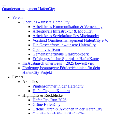
Quartiersmanagement HafenCity
Verein
Über uns – unsere HafenCity
Arbeitskreis Kommunikation & Vernetzung
Arbeitskreis Infrastruktur & Mobilität
Arbeitskreis Soziokulturelles Miteinander
Vorstand Quartiersmanagement HafenCity e.V.
Die Geschäftsstelle – unsere HafenCity
Operatives Team
Gemeinschaftshaus Grasbrookpark
Erfolgsgeschichte Sportplatz HafenKante
Im Austausch unterwegs – 2025 bewegt viel
Förderung beantragen: Förderrichtlinien für dein
HafenCity-Projekt
Events
Aktuelles
Piratensommer in der Hafencity
HafenCity mit Kindern
Highlights & Rückblicke
HafenCity Run 2026
Grüne HafenCity
Offene Türen & Aktionen in der HafenCity
Quartierskiosk für die HafenCity