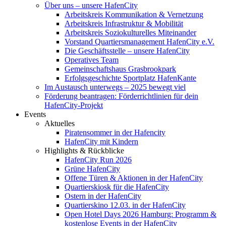
Über uns – unsere HafenCity
Arbeitskreis Kommunikation & Vernetzung
Arbeitskreis Infrastruktur & Mobilität
Arbeitskreis Soziokulturelles Miteinander
Vorstand Quartiersmanagement HafenCity e.V.
Die Geschäftsstelle – unsere HafenCity
Operatives Team
Gemeinschaftshaus Grasbrookpark
Erfolgsgeschichte Sportplatz HafenKante
Im Austausch unterwegs – 2025 bewegt viel
Förderung beantragen: Förderrichtlinien für dein
HafenCity-Projekt
Events
Aktuelles
Piratensommer in der Hafencity
HafenCity mit Kindern
Highlights & Rückblicke
HafenCity Run 2026
Grüne HafenCity
Offene Türen & Aktionen in der HafenCity
Quartierskiosk für die HafenCity
Ostern in der HafenCity
Quartierskino 12.03. in der HafenCity
Open Hotel Days 2026 Hamburg: Programm &
kostenlose Events in der HafenCity