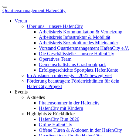
Quartiersmanagement HafenCity
Verein
Über uns – unsere HafenCity
Arbeitskreis Kommunikation & Vernetzung
Arbeitskreis Infrastruktur & Mobilität
Arbeitskreis Soziokulturelles Miteinander
Vorstand Quartiersmanagement HafenCity e.V.
Die Geschäftsstelle – unsere HafenCity
Operatives Team
Gemeinschaftshaus Grasbrookpark
Erfolgsgeschichte Sportplatz HafenKante
Im Austausch unterwegs – 2025 bewegt viel
Förderung beantragen: Förderrichtlinien für dein
HafenCity-Projekt
Events
Aktuelles
Piratensommer in der Hafencity
HafenCity mit Kindern
Highlights & Rückblicke
HafenCity Run 2026
Grüne HafenCity
Offene Türen & Aktionen in der HafenCity
Quartierskiosk für die HafenCity