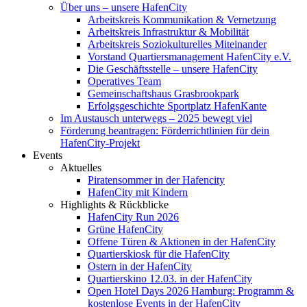
Über uns – unsere HafenCity
Arbeitskreis Kommunikation & Vernetzung
Arbeitskreis Infrastruktur & Mobilität
Arbeitskreis Soziokulturelles Miteinander
Vorstand Quartiersmanagement HafenCity e.V.
Die Geschäftsstelle – unsere HafenCity
Operatives Team
Gemeinschaftshaus Grasbrookpark
Erfolgsgeschichte Sportplatz HafenKante
Im Austausch unterwegs – 2025 bewegt viel
Förderung beantragen: Förderrichtlinien für dein
HafenCity-Projekt
Events
Aktuelles
Piratensommer in der Hafencity
HafenCity mit Kindern
Highlights & Rückblicke
HafenCity Run 2026
Grüne HafenCity
Offene Türen & Aktionen in der HafenCity
Quartierskiosk für die HafenCity
Ostern in der HafenCity
Quartierskino 12.03. in der HafenCity
Open Hotel Days 2026 Hamburg: Programm &
kostenlose Events in der HafenCity