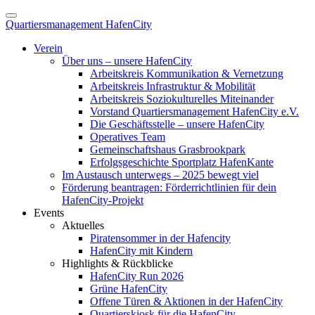
Quartiersmanagement HafenCity
Verein
Über uns – unsere HafenCity
Arbeitskreis Kommunikation & Vernetzung
Arbeitskreis Infrastruktur & Mobilität
Arbeitskreis Soziokulturelles Miteinander
Vorstand Quartiersmanagement HafenCity e.V.
Die Geschäftsstelle – unsere HafenCity
Operatives Team
Gemeinschaftshaus Grasbrookpark
Erfolgsgeschichte Sportplatz HafenKante
Im Austausch unterwegs – 2025 bewegt viel
Förderung beantragen: Förderrichtlinien für dein
HafenCity-Projekt
Events
Aktuelles
Piratensommer in der Hafencity
HafenCity mit Kindern
Highlights & Rückblicke
HafenCity Run 2026
Grüne HafenCity
Offene Türen & Aktionen in der HafenCity
Quartierskiosk für die HafenCity