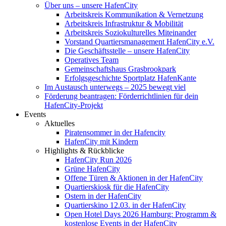
Über uns – unsere HafenCity
Arbeitskreis Kommunikation & Vernetzung
Arbeitskreis Infrastruktur & Mobilität
Arbeitskreis Soziokulturelles Miteinander
Vorstand Quartiersmanagement HafenCity e.V.
Die Geschäftsstelle – unsere HafenCity
Operatives Team
Gemeinschaftshaus Grasbrookpark
Erfolgsgeschichte Sportplatz HafenKante
Im Austausch unterwegs – 2025 bewegt viel
Förderung beantragen: Förderrichtlinien für dein
HafenCity-Projekt
Events
Aktuelles
Piratensommer in der Hafencity
HafenCity mit Kindern
Highlights & Rückblicke
HafenCity Run 2026
Grüne HafenCity
Offene Türen & Aktionen in der HafenCity
Quartierskiosk für die HafenCity
Ostern in der HafenCity
Quartierskino 12.03. in der HafenCity
Open Hotel Days 2026 Hamburg: Programm &
kostenlose Events in der HafenCity