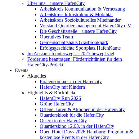
Über uns – unsere HafenCity
Arbeitskreis Kommunikation & Vernetzung
Arbeitskreis Infrastruktur & Mobilität
Arbeitskreis Soziokulturelles Miteinander
Vorstand Quartiersmanagement HafenCity e.V.
Die Geschäftsstelle – unsere HafenCity
Operatives Team
Gemeinschaftshaus Grasbrookpark
Erfolgsgeschichte Sportplatz HafenKante
Im Austausch unterwegs – 2025 bewegt viel
Förderung beantragen: Förderrichtlinien für dein
HafenCity-Projekt
Events
Aktuelles
Piratensommer in der Hafencity
HafenCity mit Kindern
Highlights & Rückblicke
HafenCity Run 2026
Grüne HafenCity
Offene Türen & Aktionen in der HafenCity
Quartierskiosk für die HafenCity
Ostern in der HafenCity
Quartierskino 12.03. in der HafenCity
Open Hotel Days 2026 Hamburg: Programm &
kostenlose Events in der HafenCity