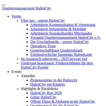
Quartiersmanagement HafenCity
Verein
Über uns – unsere HafenCity
Arbeitskreis Kommunikation & Vernetzung
Arbeitskreis Infrastruktur & Mobilität
Arbeitskreis Soziokulturelles Miteinander
Vorstand Quartiersmanagement HafenCity e.V.
Die Geschäftsstelle – unsere HafenCity
Operatives Team
Gemeinschaftshaus Grasbrookpark
Erfolgsgeschichte Sportplatz HafenKante
Im Austausch unterwegs – 2025 bewegt viel
Förderung beantragen: Förderrichtlinien für dein
HafenCity-Projekt
Events
Aktuelles
Piratensommer in der Hafencity
HafenCity mit Kindern
Highlights & Rückblicke
HafenCity Run 2026
Grüne HafenCity
Offene Türen & Aktionen in der HafenCity
Quartierskiosk für die HafenCity