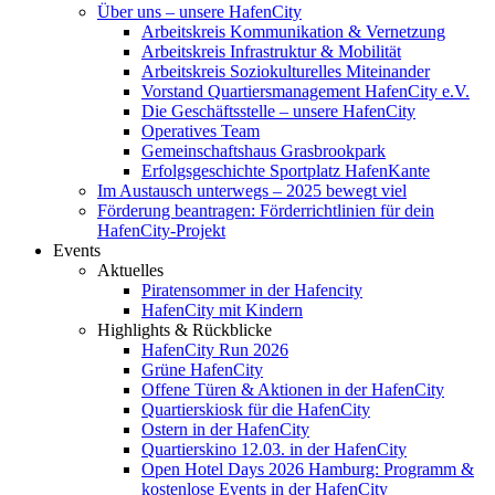
Über uns – unsere HafenCity
Arbeitskreis Kommunikation & Vernetzung
Arbeitskreis Infrastruktur & Mobilität
Arbeitskreis Soziokulturelles Miteinander
Vorstand Quartiersmanagement HafenCity e.V.
Die Geschäftsstelle – unsere HafenCity
Operatives Team
Gemeinschaftshaus Grasbrookpark
Erfolgsgeschichte Sportplatz HafenKante
Im Austausch unterwegs – 2025 bewegt viel
Förderung beantragen: Förderrichtlinien für dein
HafenCity-Projekt
Events
Aktuelles
Piratensommer in der Hafencity
HafenCity mit Kindern
Highlights & Rückblicke
HafenCity Run 2026
Grüne HafenCity
Offene Türen & Aktionen in der HafenCity
Quartierskiosk für die HafenCity
Ostern in der HafenCity
Quartierskino 12.03. in der HafenCity
Open Hotel Days 2026 Hamburg: Programm &
kostenlose Events in der HafenCity