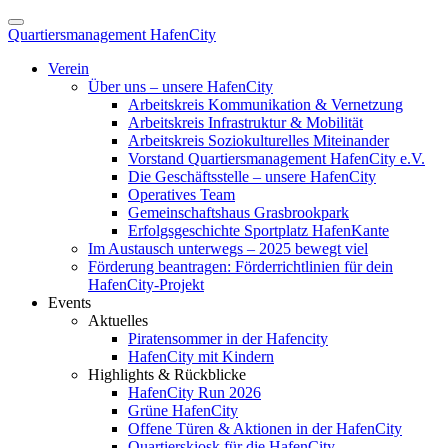
Quartiersmanagement HafenCity
Verein
Über uns – unsere HafenCity
Arbeitskreis Kommunikation & Vernetzung
Arbeitskreis Infrastruktur & Mobilität
Arbeitskreis Soziokulturelles Miteinander
Vorstand Quartiersmanagement HafenCity e.V.
Die Geschäftsstelle – unsere HafenCity
Operatives Team
Gemeinschaftshaus Grasbrookpark
Erfolgsgeschichte Sportplatz HafenKante
Im Austausch unterwegs – 2025 bewegt viel
Förderung beantragen: Förderrichtlinien für dein
HafenCity-Projekt
Events
Aktuelles
Piratensommer in der Hafencity
HafenCity mit Kindern
Highlights & Rückblicke
HafenCity Run 2026
Grüne HafenCity
Offene Türen & Aktionen in der HafenCity
Quartierskiosk für die HafenCity