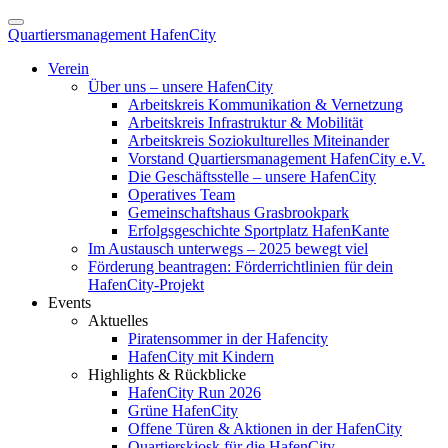
Quartiersmanagement HafenCity
Verein
Über uns – unsere HafenCity
Arbeitskreis Kommunikation & Vernetzung
Arbeitskreis Infrastruktur & Mobilität
Arbeitskreis Soziokulturelles Miteinander
Vorstand Quartiersmanagement HafenCity e.V.
Die Geschäftsstelle – unsere HafenCity
Operatives Team
Gemeinschaftshaus Grasbrookpark
Erfolgsgeschichte Sportplatz HafenKante
Im Austausch unterwegs – 2025 bewegt viel
Förderung beantragen: Förderrichtlinien für dein
HafenCity-Projekt
Events
Aktuelles
Piratensommer in der Hafencity
HafenCity mit Kindern
Highlights & Rückblicke
HafenCity Run 2026
Grüne HafenCity
Offene Türen & Aktionen in der HafenCity
Quartierskiosk für die HafenCity