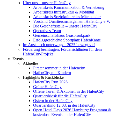
Über uns – unsere HafenCity
Arbeitskreis Kommunikation & Vernetzung
Arbeitskreis Infrastruktur & Mobilität
Arbeitskreis Soziokulturelles Miteinander
Vorstand Quartiersmanagement HafenCity e.V.
Die Geschäftsstelle – unsere HafenCity
Operatives Team
Gemeinschaftshaus Grasbrookpark
Erfolgsgeschichte Sportplatz HafenKante
Im Austausch unterwegs – 2025 bewegt viel
Förderung beantragen: Förderrichtlinien für dein
HafenCity-Projekt
Events
Aktuelles
Piratensommer in der Hafencity
HafenCity mit Kindern
Highlights & Rückblicke
HafenCity Run 2026
Grüne HafenCity
Offene Türen & Aktionen in der HafenCity
Quartierskiosk für die HafenCity
Ostern in der HafenCity
Quartierskino 12.03. in der HafenCity
Open Hotel Days 2026 Hamburg: Programm &
kostenlose Events in der HafenCity