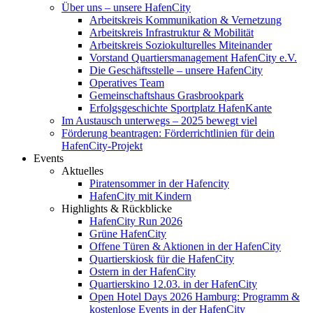
Über uns – unsere HafenCity
Arbeitskreis Kommunikation & Vernetzung
Arbeitskreis Infrastruktur & Mobilität
Arbeitskreis Soziokulturelles Miteinander
Vorstand Quartiersmanagement HafenCity e.V.
Die Geschäftsstelle – unsere HafenCity
Operatives Team
Gemeinschaftshaus Grasbrookpark
Erfolgsgeschichte Sportplatz HafenKante
Im Austausch unterwegs – 2025 bewegt viel
Förderung beantragen: Förderrichtlinien für dein
HafenCity-Projekt
Events
Aktuelles
Piratensommer in der Hafencity
HafenCity mit Kindern
Highlights & Rückblicke
HafenCity Run 2026
Grüne HafenCity
Offene Türen & Aktionen in der HafenCity
Quartierskiosk für die HafenCity
Ostern in der HafenCity
Quartierskino 12.03. in der HafenCity
Open Hotel Days 2026 Hamburg: Programm &
kostenlose Events in der HafenCity