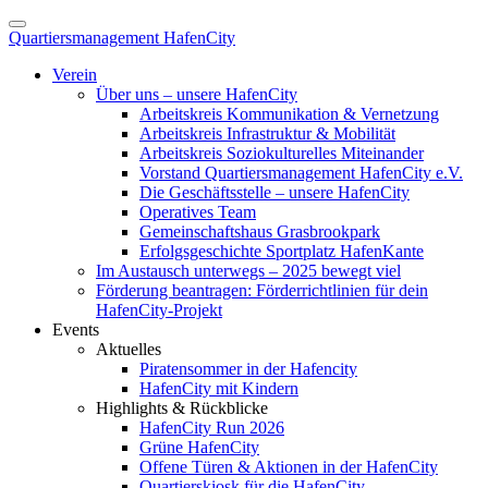
Quartiersmanagement HafenCity
Verein
Über uns – unsere HafenCity
Arbeitskreis Kommunikation & Vernetzung
Arbeitskreis Infrastruktur & Mobilität
Arbeitskreis Soziokulturelles Miteinander
Vorstand Quartiersmanagement HafenCity e.V.
Die Geschäftsstelle – unsere HafenCity
Operatives Team
Gemeinschaftshaus Grasbrookpark
Erfolgsgeschichte Sportplatz HafenKante
Im Austausch unterwegs – 2025 bewegt viel
Förderung beantragen: Förderrichtlinien für dein
HafenCity-Projekt
Events
Aktuelles
Piratensommer in der Hafencity
HafenCity mit Kindern
Highlights & Rückblicke
HafenCity Run 2026
Grüne HafenCity
Offene Türen & Aktionen in der HafenCity
Quartierskiosk für die HafenCity