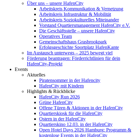
Über uns – unsere HafenCity
Arbeitskreis Kommunikation & Vernetzung
Arbeitskreis Infrastruktur & Mobilität
Arbeitskreis Soziokulturelles Miteinander
Vorstand Quartiersmanagement HafenCity e.V.
Die Geschäftsstelle – unsere HafenCity
Operatives Team
Gemeinschaftshaus Grasbrookpark
Erfolgsgeschichte Sportplatz HafenKante
Im Austausch unterwegs – 2025 bewegt viel
Förderung beantragen: Förderrichtlinien für dein
HafenCity-Projekt
Events
Aktuelles
Piratensommer in der Hafencity
HafenCity mit Kindern
Highlights & Rückblicke
HafenCity Run 2026
Grüne HafenCity
Offene Türen & Aktionen in der HafenCity
Quartierskiosk für die HafenCity
Ostern in der HafenCity
Quartierskino 12.03. in der HafenCity
Open Hotel Days 2026 Hamburg: Programm &
kostenlose Events in der HafenCity