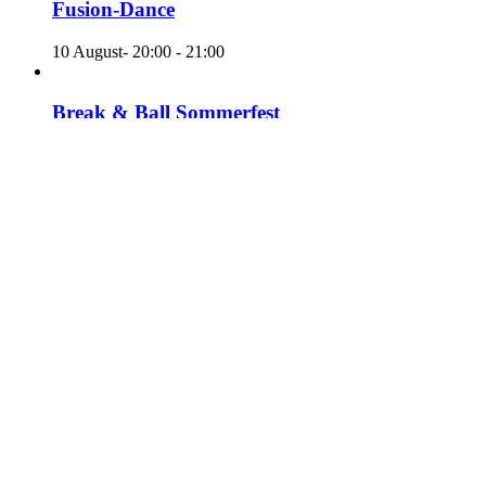
Fusion-Dance
10 August- 20:00
-
21:00
Break & Ball Sommerfest
12 August- 16:00
-
22:00
«
Floorball
Fusion-Dance
»
Mitglied werden
Verein
Kontakt
Linkedin