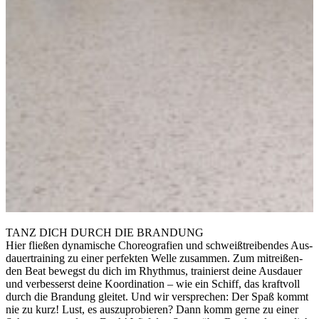
TANZ DICH DURCH DIE BRANDUNG
Hier fließen dy­na­mische Choreo­grafien und schweiß­trei­ben­des Aus­
dauer­training zu einer per­fekten Welle zu­sammen. Zum mit­reißen­
den Beat be­wegst du dich im Rhythmus, trai­nierst dei­ne Aus­dauer
und ver­besserst deine Ko­or­di­na­tion – wie ein Schiff, das kraft­voll
durch die Bran­dung gleitet. Und wir ver­sprech­en: Der Spaß kommt
nie zu kurz! Lust, es aus­zu­pro­bieren? Dann komm ger­ne zu einer