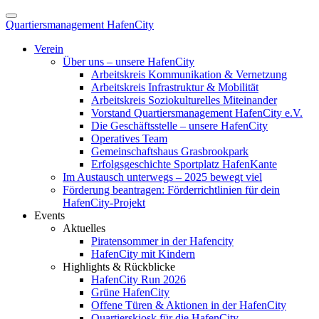
Quartiersmanagement HafenCity
Verein
Über uns – unsere HafenCity
Arbeitskreis Kommunikation & Vernetzung
Arbeitskreis Infrastruktur & Mobilität
Arbeitskreis Soziokulturelles Miteinander
Vorstand Quartiersmanagement HafenCity e.V.
Die Geschäftsstelle – unsere HafenCity
Operatives Team
Gemeinschaftshaus Grasbrookpark
Erfolgsgeschichte Sportplatz HafenKante
Im Austausch unterwegs – 2025 bewegt viel
Förderung beantragen: Förderrichtlinien für dein
HafenCity-Projekt
Events
Aktuelles
Piratensommer in der Hafencity
HafenCity mit Kindern
Highlights & Rückblicke
HafenCity Run 2026
Grüne HafenCity
Offene Türen & Aktionen in der HafenCity
Quartierskiosk für die HafenCity