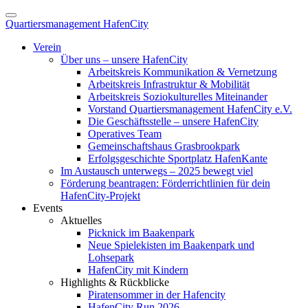
Quartiersmanagement HafenCity
Verein
Über uns – unsere HafenCity
Arbeitskreis Kommunikation & Vernetzung
Arbeitskreis Infrastruktur & Mobilität
Arbeitskreis Soziokulturelles Miteinander
Vorstand Quartiersmanagement HafenCity e.V.
Die Geschäftsstelle – unsere HafenCity
Operatives Team
Gemeinschaftshaus Grasbrookpark
Erfolgsgeschichte Sportplatz HafenKante
Im Austausch unterwegs – 2025 bewegt viel
Förderung beantragen: Förderrichtlinien für dein
HafenCity-Projekt
Events
Aktuelles
Picknick im Baakenpark
Neue Spielekisten im Baakenpark und
Lohsepark
HafenCity mit Kindern
Highlights & Rückblicke
Piratensommer in der Hafencity
HafenCity Run 2026