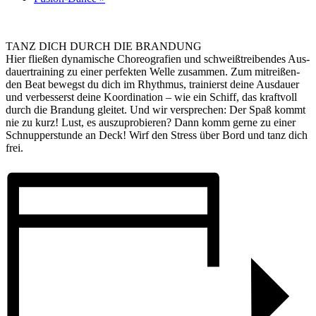
TANZ DICH DURCH DIE BRANDUNG
Hier fließen dy­na­mische Choreo­grafien und schweiß­trei­ben­des Aus­
dauer­training zu einer per­fekten Welle zu­sammen. Zum mit­reißen­
den Beat be­wegst du dich im Rhythmus, trai­nierst dei­ne Aus­dauer
und ver­besserst deine Ko­or­di­na­tion – wie ein Schiff, das kraft­voll
durch die Bran­dung gleitet. Und wir ver­sprech­en: Der Spaß kommt
nie zu kurz! Lust, es aus­zu­pro­bieren? Dann komm ger­ne zu einer
Schnupper­stunde an Deck! Wirf den Stress über Bord und tanz dich
frei.