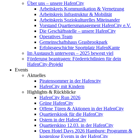
Über uns – unsere HafenCity
Arbeitskreis Kommunikation & Vernetzung
Arbeitskreis Infrastruktur & Mobilität
Arbeitskreis Soziokulturelles Miteinander
Vorstand Quartiersmanagement HafenCity e.V.
Die Geschäftsstelle – unsere HafenCity
Operatives Team
Gemeinschaftshaus Grasbrookpark
Erfolgsgeschichte Sportplatz HafenKante
Im Austausch unterwegs – 2025 bewegt viel
Förderung beantragen: Förderrichtlinien für dein
HafenCity-Projekt
Events
Aktuelles
Piratensommer in der Hafencity
HafenCity mit Kindern
Highlights & Rückblicke
HafenCity Run 2026
Grüne HafenCity
Offene Türen & Aktionen in der HafenCity
Quartierskiosk für die HafenCity
Ostern in der HafenCity
Quartierskino 12.03. in der HafenCity
Open Hotel Days 2026 Hamburg: Programm &
kostenlose Events in der HafenCity