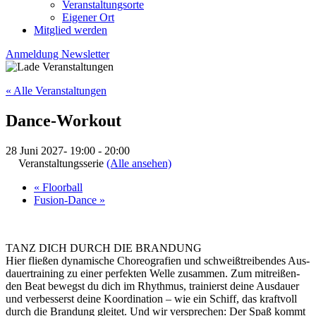
Veranstaltungsorte
Eigener Ort
Mitglied werden
Anmeldung Newsletter
« Alle Veranstaltungen
Dance-Workout
28 Juni 2027- 19:00
-
20:00
Veranstaltungsserie
(Alle ansehen)
«
Floorball
Fusion-Dance
»
TANZ DICH DURCH DIE BRANDUNG
Hier fließen dy­na­mische Choreo­grafien und schweiß­trei­ben­des Aus­
dauer­training zu einer per­fekten Welle zu­sammen. Zum mit­reißen­
den Beat be­wegst du dich im Rhythmus, trai­nierst dei­ne Aus­dauer
und ver­besserst deine Ko­or­di­na­tion – wie ein Schiff, das kraft­voll
durch die Bran­dung gleitet. Und wir ver­sprech­en: Der Spaß kommt