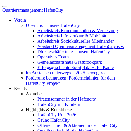
Quartiersmanagement HafenCity
Verein
Über uns – unsere HafenCity
Arbeitskreis Kommunikation & Vernetzung
Arbeitskreis Infrastruktur & Mobilität
Arbeitskreis Soziokulturelles Miteinander
Vorstand Quartiersmanagement HafenCity e.V.
Die Geschäftsstelle – unsere HafenCity
Operatives Team
Gemeinschaftshaus Grasbrookpark
Erfolgsgeschichte Sportplatz HafenKante
Im Austausch unterwegs – 2025 bewegt viel
Förderung beantragen: Förderrichtlinien für dein
HafenCity-Projekt
Events
Aktuelles
Piratensommer in der Hafencity
HafenCity mit Kindern
Highlights & Rückblicke
HafenCity Run 2026
Grüne HafenCity
Offene Türen & Aktionen in der HafenCity
Quartierskiosk für die HafenCity