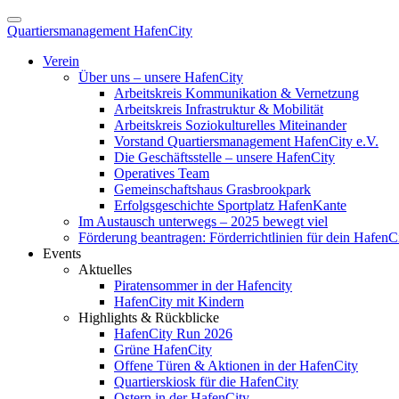
Quartiersmanagement HafenCity
Verein
Über uns – unsere HafenCity
Arbeitskreis Kommunikation & Vernetzung
Arbeitskreis Infrastruktur & Mobilität
Arbeitskreis Soziokulturelles Miteinander
Vorstand Quartiersmanagement HafenCity e.V.
Die Geschäftsstelle – unsere HafenCity
Operatives Team
Gemeinschaftshaus Grasbrookpark
Erfolgsgeschichte Sportplatz HafenKante
Im Austausch unterwegs – 2025 bewegt viel
Förderung beantragen: Förderrichtlinien für dein HafenC
Events
Aktuelles
Piratensommer in der Hafencity
HafenCity mit Kindern
Highlights & Rückblicke
HafenCity Run 2026
Grüne HafenCity
Offene Türen & Aktionen in der HafenCity
Quartierskiosk für die HafenCity
Ostern in der HafenCity