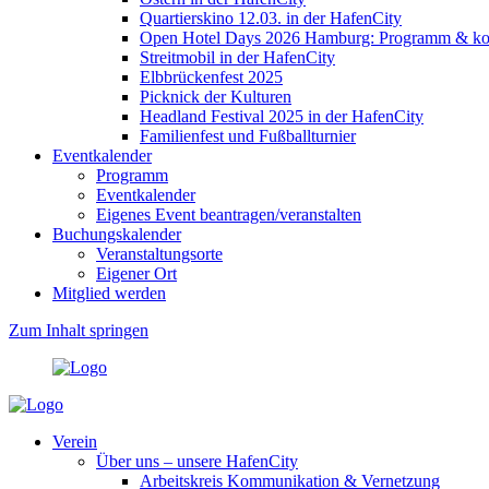
Quartierskino 12.03. in der HafenCity
Open Hotel Days 2026 Hamburg: Programm & kost
Streitmobil in der HafenCity
Elbbrückenfest 2025
Picknick der Kulturen
Headland Festival 2025 in der HafenCity
Familienfest und Fußballturnier
Eventkalender
Programm
Eventkalender
Eigenes Event beantragen/veranstalten
Buchungskalender
Veranstaltungsorte
Eigener Ort
Mitglied werden
Zum Inhalt springen
Verein
Über uns – unsere HafenCity
Arbeitskreis Kommunikation & Vernetzung