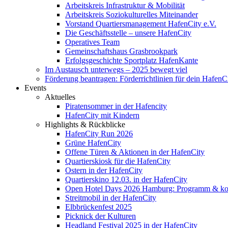
Arbeitskreis Infrastruktur & Mobilität
Arbeitskreis Soziokulturelles Miteinander
Vorstand Quartiersmanagement HafenCity e.V.
Die Geschäftsstelle – unsere HafenCity
Operatives Team
Gemeinschaftshaus Grasbrookpark
Erfolgsgeschichte Sportplatz HafenKante
Im Austausch unterwegs – 2025 bewegt viel
Förderung beantragen: Förderrichtlinien für dein HafenC
Events
Aktuelles
Piratensommer in der Hafencity
HafenCity mit Kindern
Highlights & Rückblicke
HafenCity Run 2026
Grüne HafenCity
Offene Türen & Aktionen in der HafenCity
Quartierskiosk für die HafenCity
Ostern in der HafenCity
Quartierskino 12.03. in der HafenCity
Open Hotel Days 2026 Hamburg: Programm & kost
Streitmobil in der HafenCity
Elbbrückenfest 2025
Picknick der Kulturen
Headland Festival 2025 in der HafenCity