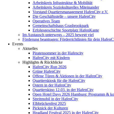
Arbeitskreis Infrastruktur & Mobilität
Arbeitskreis Soziokulturelles Miteinander
Vorstand Quartiersmanagement HafenCity e.V.
Die Geschäftsstelle – unsere HafenCity
Operatives Team
Gemeinschaftshaus Grasbrookpark
Erfolgsgeschichte Sportplatz HafenKante
Im Austausch unterwegs – 2025 bewegt viel
Förderung beantragen: Förderrichtlinien für dein HafenC
Events
Aktuelles
Piratensommer in der Hafencity
HafenCity mit Kindern
Highlights & Rückblicke
HafenCity Run 2026
Grüne HafenCity
Offene Türen & Aktionen in der HafenCity
Quartierskiosk für die HafenCity
Ostern in der HafenCity
Quartierskino 12.03. in der HafenCity
Open Hotel Days 2026 Hamburg: Programm & kost
Streitmobil in der HafenCity
Elbbrückenfest 2025
Picknick der Kulturen
Headland Festival 2025 in der HafenCity