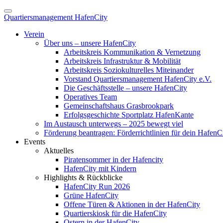
Quartiersmanagement HafenCity
Verein
Über uns – unsere HafenCity
Arbeitskreis Kommunikation & Vernetzung
Arbeitskreis Infrastruktur & Mobilität
Arbeitskreis Soziokulturelles Miteinander
Vorstand Quartiersmanagement HafenCity e.V.
Die Geschäftsstelle – unsere HafenCity
Operatives Team
Gemeinschaftshaus Grasbrookpark
Erfolgsgeschichte Sportplatz HafenKante
Im Austausch unterwegs – 2025 bewegt viel
Förderung beantragen: Förderrichtlinien für dein HafenC
Events
Aktuelles
Piratensommer in der Hafencity
HafenCity mit Kindern
Highlights & Rückblicke
HafenCity Run 2026
Grüne HafenCity
Offene Türen & Aktionen in der HafenCity
Quartierskiosk für die HafenCity
Ostern in der HafenCity