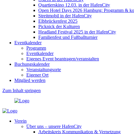
Quartierskino 12.03. in der HafenCity
Open Hotel Days 2026 Hamburg: Programm & kost
Streitmobil in der HafenCity
Elbbrückenfest 2025
Picknick der Kulturen
Headland Festival 2025 in der HafenCity
Familienfest und Fußballturnier
Eventkalender
Programm
Eventkalender
Eigenes Event beantragen/veranstalten
Buchungskalender
Veranstaltungsorte
Eigener Ort
Mitglied werden
Zum Inhalt springen
Verein
Über uns – unsere HafenCity
Arbeitskreis Kommunikation & Vernetzung