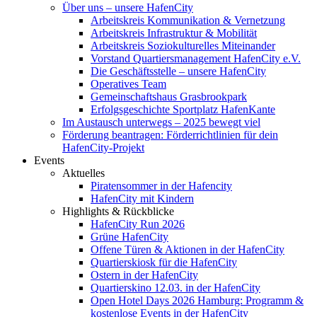
Über uns – unsere HafenCity
Arbeitskreis Kommunikation & Vernetzung
Arbeitskreis Infrastruktur & Mobilität
Arbeitskreis Soziokulturelles Miteinander
Vorstand Quartiersmanagement HafenCity e.V.
Die Geschäftsstelle – unsere HafenCity
Operatives Team
Gemeinschaftshaus Grasbrookpark
Erfolgsgeschichte Sportplatz HafenKante
Im Austausch unterwegs – 2025 bewegt viel
Förderung beantragen: Förderrichtlinien für dein
HafenCity-Projekt
Events
Aktuelles
Piratensommer in der Hafencity
HafenCity mit Kindern
Highlights & Rückblicke
HafenCity Run 2026
Grüne HafenCity
Offene Türen & Aktionen in der HafenCity
Quartierskiosk für die HafenCity
Ostern in der HafenCity
Quartierskino 12.03. in der HafenCity
Open Hotel Days 2026 Hamburg: Programm &
kostenlose Events in der HafenCity