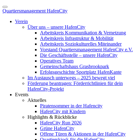
Quartiersmanagement HafenCity
Verein
Über uns – unsere HafenCity
Arbeitskreis Kommunikation & Vernetzung
Arbeitskreis Infrastruktur & Mobilität
Arbeitskreis Soziokulturelles Miteinander
Vorstand Quartiersmanagement HafenCity e.V.
Die Geschäftsstelle – unsere HafenCity
Operatives Team
Gemeinschaftshaus Grasbrookpark
Erfolgsgeschichte Sportplatz HafenKante
Im Austausch unterwegs – 2025 bewegt viel
Förderung beantragen: Förderrichtlinien für dein
HafenCity-Projekt
Events
Aktuelles
Piratensommer in der Hafencity
HafenCity mit Kindern
Highlights & Rückblicke
HafenCity Run 2026
Grüne HafenCity
Offene Türen & Aktionen in der HafenCity
Quartierskiosk für die HafenCity