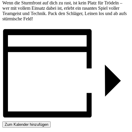
Wenn die Sturm­front auf dich zu rast, ist kein Platz für Trödeln –
wer mit vollem Ein­satz dabei ist, er­lebt ein rasantes Spiel voller
Team­geist und Tech­nik. Pack den Schlä­ger, Lei­nen los und ab aufs
stür­mi­sche Feld!
Zum Kalender hinzufügen