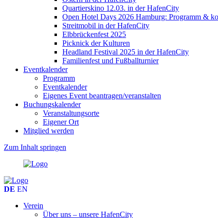
Quartierskino 12.03. in der HafenCity
Open Hotel Days 2026 Hamburg: Programm & kost
Streitmobil in der HafenCity
Elbbrückenfest 2025
Picknick der Kulturen
Headland Festival 2025 in der HafenCity
Familienfest und Fußballturnier
Eventkalender
Programm
Eventkalender
Eigenes Event beantragen/veranstalten
Buchungskalender
Veranstaltungsorte
Eigener Ort
Mitglied werden
Zum Inhalt springen
DE
EN
Verein
Über uns – unsere HafenCity