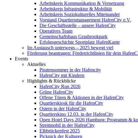
Arbeitskreis Kommunikation & Vernetzung
Arbeitskreis Infrastruktur & Mobilität
Arbeitskreis Soziokulturelles Miteinander
Vorstand Quartiersmanagement HafenCity e.V.
Die Geschäftsstelle – unsere HafenCity
Operatives Team
Gemeinschaftshaus Grasbrookpark
Erfolgsgeschichte Sportplatz HafenKante
Im Austausch unterwegs – 2025 bewegt viel
Förderung beantragen: Förderrichtlinien für dein HafenC
Events
Aktuelles
Piratensommer in der Hafencity
HafenCity mit Kindern
Highlights & Rückblicke
HafenCity Run 2026
Grüne HafenCity
Offene Türen & Aktionen in der HafenCity
Quartierskiosk für die HafenCity
Ostern in der HafenCity
Quartierskino 12.03. in der HafenCity
Open Hotel Days 2026 Hamburg: Programm & kost
Streitmobil in der HafenCity
Elbbrückenfest 2025
Picknick der Kulturen