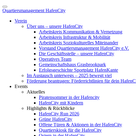
Quartiersmanagement HafenCity
Verein
Über uns – unsere HafenCity
Arbeitskreis Kommunikation & Vernetzung
Arbeitskreis Infrastruktur & Mobilität
Arbeitskreis Soziokulturelles Miteinander
Vorstand Quartiersmanagement HafenCity e.V.
Die Geschäftsstelle – unsere HafenCity
Operatives Team
Gemeinschaftshaus Grasbrookpark
Erfolgsgeschichte Sportplatz HafenKante
Im Austausch unterwegs – 2025 bewegt viel
Förderung beantragen: Förderrichtlinien für dein HafenC
Events
Aktuelles
Piratensommer in der Hafencity
HafenCity mit Kindern
Highlights & Rückblicke
HafenCity Run 2026
Grüne HafenCity
Offene Türen & Aktionen in der HafenCity
Quartierskiosk für die HafenCity
Ostern in der HafenCity