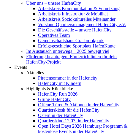
Über uns – unsere HafenCity
Arbeitskreis Kommunikation & Vernetzung
Arbeitskreis Infrastruktur & Mobilität
Arbeitskreis Soziokulturelles Miteinander
Vorstand Quartiersmanagement HafenCity e.V.
Die Geschäftsstelle – unsere HafenCity
Operatives Team
Gemeinschaftshaus Grasbrookpark
Erfolgsgeschichte Sportplatz HafenKante
Im Austausch unterwegs – 2025 bewegt viel
Förderung beantragen: Förderrichtlinien für dein
HafenCity-Projekt
Events
Aktuelles
Piratensommer in der Hafencity
HafenCity mit Kindern
Highlights & Rückblicke
HafenCity Run 2026
Grüne HafenCity
Offene Türen & Aktionen in der HafenCity
Quartierskiosk für die HafenCity
Ostern in der HafenCity
Quartierskino 12.03. in der HafenCity
Open Hotel Days 2026 Hamburg: Programm &
kostenlose Events in der HafenCity