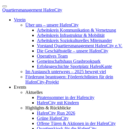
Quartiersmanagement HafenCity
Verein
Über uns – unsere HafenCity
Arbeitskreis Kommunikation & Vernetzung
Arbeitskreis Infrastruktur & Mobilität
Arbeitskreis Soziokulturelles Miteinander
Vorstand Quartiersmanagement HafenCity e.V.
Die Geschäftsstelle – unsere HafenCity
Operatives Team
Gemeinschaftshaus Grasbrookpark
Erfolgsgeschichte Sportplatz HafenKante
Im Austausch unterwegs – 2025 bewegt viel
Förderung beantragen: Förderrichtlinien für dein
HafenCity-Projekt
Events
Aktuelles
Piratensommer in der Hafencity
HafenCity mit Kindern
Highlights & Rückblicke
HafenCity Run 2026
Grüne HafenCity
Offene Türen & Aktionen in der HafenCity
Quartierskiosk für die HafenCity