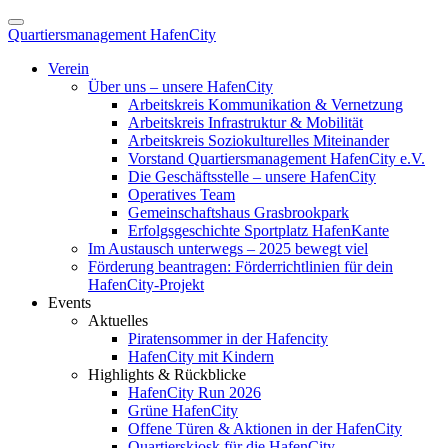
Quartiersmanagement HafenCity
Verein
Über uns – unsere HafenCity
Arbeitskreis Kommunikation & Vernetzung
Arbeitskreis Infrastruktur & Mobilität
Arbeitskreis Soziokulturelles Miteinander
Vorstand Quartiersmanagement HafenCity e.V.
Die Geschäftsstelle – unsere HafenCity
Operatives Team
Gemeinschaftshaus Grasbrookpark
Erfolgsgeschichte Sportplatz HafenKante
Im Austausch unterwegs – 2025 bewegt viel
Förderung beantragen: Förderrichtlinien für dein
HafenCity-Projekt
Events
Aktuelles
Piratensommer in der Hafencity
HafenCity mit Kindern
Highlights & Rückblicke
HafenCity Run 2026
Grüne HafenCity
Offene Türen & Aktionen in der HafenCity
Quartierskiosk für die HafenCity