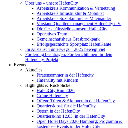
Über uns – unsere HafenCity
Arbeitskreis Kommunikation & Vernetzung
Arbeitskreis Infrastruktur & Mobilität
Arbeitskreis Soziokulturelles Miteinander
Vorstand Quartiersmanagement HafenCity e.V.
Die Geschäftsstelle – unsere HafenCity
Operatives Team
Gemeinschaftshaus Grasbrookpark
Erfolgsgeschichte Sportplatz HafenKante
Im Austausch unterwegs – 2025 bewegt viel
Förderung beantragen: Förderrichtlinien für dein
HafenCity-Projekt
Events
Aktuelles
Piratensommer in der Hafencity
HafenCity mit Kindern
Highlights & Rückblicke
HafenCity Run 2026
Grüne HafenCity
Offene Türen & Aktionen in der HafenCity
Quartierskiosk für die HafenCity
Ostern in der HafenCity
Quartierskino 12.03. in der HafenCity
Open Hotel Days 2026 Hamburg: Programm &
kostenlose Events in der HafenCity