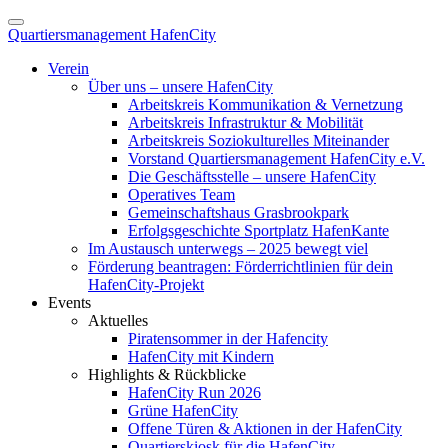
Quartiersmanagement HafenCity
Verein
Über uns – unsere HafenCity
Arbeitskreis Kommunikation & Vernetzung
Arbeitskreis Infrastruktur & Mobilität
Arbeitskreis Soziokulturelles Miteinander
Vorstand Quartiersmanagement HafenCity e.V.
Die Geschäftsstelle – unsere HafenCity
Operatives Team
Gemeinschaftshaus Grasbrookpark
Erfolgsgeschichte Sportplatz HafenKante
Im Austausch unterwegs – 2025 bewegt viel
Förderung beantragen: Förderrichtlinien für dein
HafenCity-Projekt
Events
Aktuelles
Piratensommer in der Hafencity
HafenCity mit Kindern
Highlights & Rückblicke
HafenCity Run 2026
Grüne HafenCity
Offene Türen & Aktionen in der HafenCity
Quartierskiosk für die HafenCity