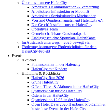
Über uns – unsere HafenCity
Arbeitskreis Kommunikation & Vernetzung
Arbeitskreis Infrastruktur & Mobilität
Arbeitskreis Soziokulturelles Miteinander
Vorstand Quartiersmanagement HafenCity e.V.
Die Geschäftsstelle – unsere HafenCity
Operatives Team
Gemeinschaftshaus Grasbrookpark
Erfolgsgeschichte Sportplatz HafenKante
Im Austausch unterwegs – 2025 bewegt viel
Förderung beantragen: Förderrichtlinien für dein
HafenCity-Projekt
Events
Aktuelles
Piratensommer in der Hafencity
HafenCity mit Kindern
Highlights & Rückblicke
HafenCity Run 2026
Grüne HafenCity
Offene Türen & Aktionen in der HafenCity
Quartierskiosk für die HafenCity
Ostern in der HafenCity
Quartierskino 12.03. in der HafenCity
Open Hotel Days 2026 Hamburg: Programm &
kostenlose Events in der HafenCity