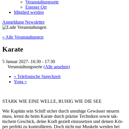
Veranstaltungsorte
Eigener Ort
Mitglied werden
Anmeldung Newsletter
« Alle Veranstaltungen
Karate
5 Januar 2027- 16:30
-
17:30
Veranstaltungsserie
(Alle ansehen)
«
Telefonische Sprechzeit
Yoga
»
STARK WIE EINE WELLE, RUHIG WIE DIE SEE
Wie Kapitän sein Schiff sicher durch un­ruhige Ge­wässer steu­ern
muss, lernst du beim Ka­rate durch prä­zise Tech­niken sowie tak­
tischem Ge­schick, deine Kraft ge­zielt ein­zu­setzen und deinen Kör­
per per­fekt zu kon­trol­lie­ren. Doch nicht nur Mus­keln wer­den bei