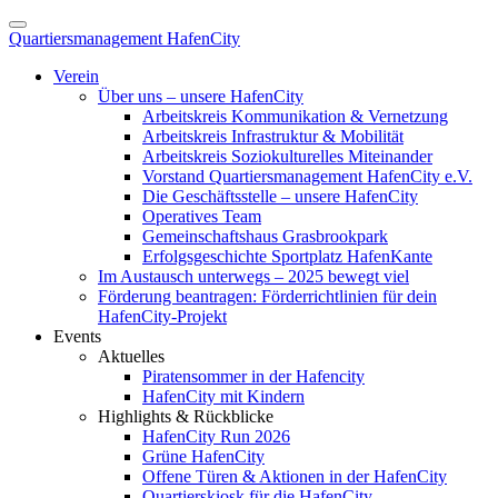
Quartiersmanagement HafenCity
Verein
Über uns – unsere HafenCity
Arbeitskreis Kommunikation & Vernetzung
Arbeitskreis Infrastruktur & Mobilität
Arbeitskreis Soziokulturelles Miteinander
Vorstand Quartiersmanagement HafenCity e.V.
Die Geschäftsstelle – unsere HafenCity
Operatives Team
Gemeinschaftshaus Grasbrookpark
Erfolgsgeschichte Sportplatz HafenKante
Im Austausch unterwegs – 2025 bewegt viel
Förderung beantragen: Förderrichtlinien für dein
HafenCity-Projekt
Events
Aktuelles
Piratensommer in der Hafencity
HafenCity mit Kindern
Highlights & Rückblicke
HafenCity Run 2026
Grüne HafenCity
Offene Türen & Aktionen in der HafenCity
Quartierskiosk für die HafenCity