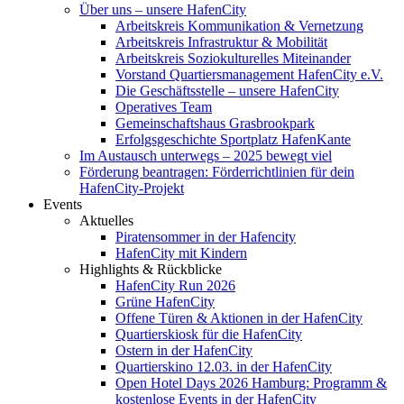
Über uns – unsere HafenCity
Arbeitskreis Kommunikation & Vernetzung
Arbeitskreis Infrastruktur & Mobilität
Arbeitskreis Soziokulturelles Miteinander
Vorstand Quartiersmanagement HafenCity e.V.
Die Geschäftsstelle – unsere HafenCity
Operatives Team
Gemeinschaftshaus Grasbrookpark
Erfolgsgeschichte Sportplatz HafenKante
Im Austausch unterwegs – 2025 bewegt viel
Förderung beantragen: Förderrichtlinien für dein
HafenCity-Projekt
Events
Aktuelles
Piratensommer in der Hafencity
HafenCity mit Kindern
Highlights & Rückblicke
HafenCity Run 2026
Grüne HafenCity
Offene Türen & Aktionen in der HafenCity
Quartierskiosk für die HafenCity
Ostern in der HafenCity
Quartierskino 12.03. in der HafenCity
Open Hotel Days 2026 Hamburg: Programm &
kostenlose Events in der HafenCity