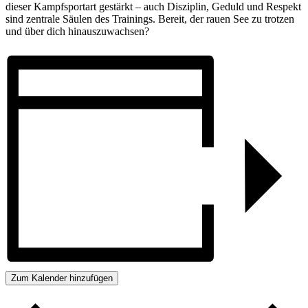
dieser Kampf­sport­art gestärkt – auch Disziplin, Ge­duld und Respekt
sind zen­trale Säulen des Trainings. Be­reit, der rauen See zu trot­zen
und über dich hinaus­zu­wachsen?
Zum Kalender hinzufügen