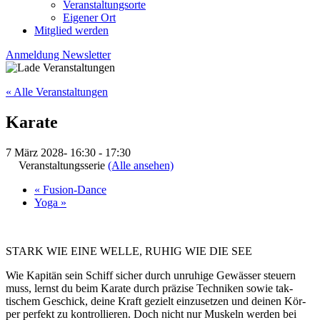
Veranstaltungsorte
Eigener Ort
Mitglied werden
Anmeldung Newsletter
« Alle Veranstaltungen
Karate
7 März 2028- 16:30
-
17:30
Veranstaltungsserie
(Alle ansehen)
«
Fusion-Dance
Yoga
»
STARK WIE EINE WELLE, RUHIG WIE DIE SEE
Wie Kapitän sein Schiff sicher durch un­ruhige Ge­wässer steu­ern
muss, lernst du beim Ka­rate durch prä­zise Tech­niken sowie tak­
tischem Ge­schick, deine Kraft ge­zielt ein­zu­setzen und deinen Kör­
per per­fekt zu kon­trol­lie­ren. Doch nicht nur Mus­keln wer­den bei