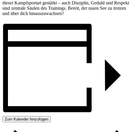
dieser Kampf­sport­art gestärkt – auch Disziplin, Ge­duld und Respekt
sind zen­trale Säulen des Trainings. Be­reit, der rauen See zu trot­zen
und über dich hinaus­zu­wachsen?
Zum Kalender hinzufügen