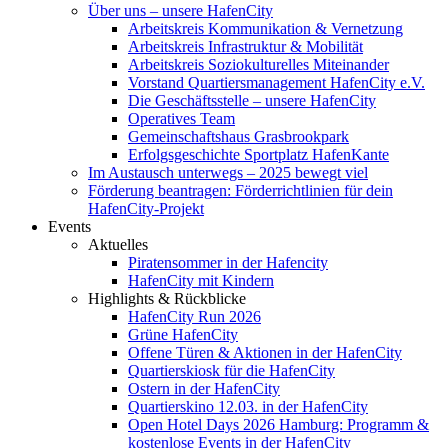
Über uns – unsere HafenCity
Arbeitskreis Kommunikation & Vernetzung
Arbeitskreis Infrastruktur & Mobilität
Arbeitskreis Soziokulturelles Miteinander
Vorstand Quartiersmanagement HafenCity e.V.
Die Geschäftsstelle – unsere HafenCity
Operatives Team
Gemeinschaftshaus Grasbrookpark
Erfolgsgeschichte Sportplatz HafenKante
Im Austausch unterwegs – 2025 bewegt viel
Förderung beantragen: Förderrichtlinien für dein
HafenCity-Projekt
Events
Aktuelles
Piratensommer in der Hafencity
HafenCity mit Kindern
Highlights & Rückblicke
HafenCity Run 2026
Grüne HafenCity
Offene Türen & Aktionen in der HafenCity
Quartierskiosk für die HafenCity
Ostern in der HafenCity
Quartierskino 12.03. in der HafenCity
Open Hotel Days 2026 Hamburg: Programm &
kostenlose Events in der HafenCity