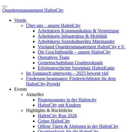
Quartiersmanagement HafenCity
Verein
Über uns – unsere HafenCity
Arbeitskreis Kommunikation & Vernetzung
Arbeitskreis Infrastruktur & Mobilität
Arbeitskreis Soziokulturelles Miteinander
Vorstand Quartiersmanagement HafenCity e.V.
Die Geschäftsstelle – unsere HafenCity
Operatives Team
Gemeinschaftshaus Grasbrookpark
Erfolgsgeschichte Sportplatz HafenKante
Im Austausch unterwegs – 2025 bewegt viel
Förderung beantragen: Förderrichtlinien für dein
HafenCity-Projekt
Events
Aktuelles
Piratensommer in der Hafencity
HafenCity mit Kindern
Highlights & Rückblicke
HafenCity Run 2026
Grüne HafenCity
Offene Türen & Aktionen in der HafenCity
Quartierskiosk für die HafenCity