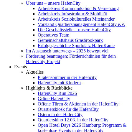
Über uns – unsere HafenCity
Arbeitskreis Kommunikation & Vernetzung
Arbeitskreis Infrastruktur & Mobilität
Arbeitskreis Soziokulturelles Miteinander
Vorstand Quartiersmanagement HafenCity e.V.
Die Geschäftsstelle – unsere HafenCity
Operatives Team
Gemeinschaftshaus Grasbrookpark
Erfolgsgeschichte Sportplatz HafenKante
Im Austausch unterwegs – 2025 bewegt viel
Förderung beantragen: Förderrichtlinien für dein
HafenCity-Projekt
Events
Aktuelles
Piratensommer in der Hafencity
HafenCity mit Kindern
Highlights & Rückblicke
HafenCity Run 2026
Grüne HafenCity
Offene Türen & Aktionen in der HafenCity
Quartierskiosk für die HafenCity
Ostern in der HafenCity
Quartierskino 12.03. in der HafenCity
Open Hotel Days 2026 Hamburg: Programm &
kostenlose Events in der HafenCity