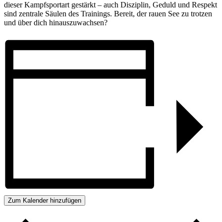
dieser Kampf­sport­art gestärkt – auch Disziplin, Ge­duld und Respekt
sind zen­trale Säulen des Trainings. Be­reit, der rauen See zu trot­zen
und über dich hinaus­zu­wachsen?
Zum Kalender hinzufügen