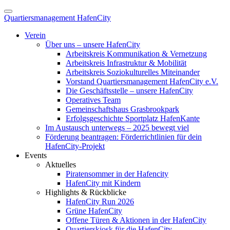
Quartiersmanagement HafenCity
Verein
Über uns – unsere HafenCity
Arbeitskreis Kommunikation & Vernetzung
Arbeitskreis Infrastruktur & Mobilität
Arbeitskreis Soziokulturelles Miteinander
Vorstand Quartiersmanagement HafenCity e.V.
Die Geschäftsstelle – unsere HafenCity
Operatives Team
Gemeinschaftshaus Grasbrookpark
Erfolgsgeschichte Sportplatz HafenKante
Im Austausch unterwegs – 2025 bewegt viel
Förderung beantragen: Förderrichtlinien für dein
HafenCity-Projekt
Events
Aktuelles
Piratensommer in der Hafencity
HafenCity mit Kindern
Highlights & Rückblicke
HafenCity Run 2026
Grüne HafenCity
Offene Türen & Aktionen in der HafenCity
Quartierskiosk für die HafenCity