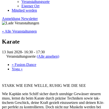
Veranstaltungsorte
Eigener Ort
Mitglied werden
Anmeldung Newsletter
« Alle Veranstaltungen
Karate
13 Juni 2028- 16:30
-
17:30
Veranstaltungsserie
(Alle ansehen)
«
Fusion-Dance
Yoga
»
STARK WIE EINE WELLE, RUHIG WIE DIE SEE
Wie Kapitän sein Schiff sicher durch un­ruhige Ge­wässer steu­ern
muss, lernst du beim Ka­rate durch prä­zise Tech­niken sowie tak­
tischem Ge­schick, deine Kraft ge­zielt ein­zu­setzen und deinen Kör­
per per­fekt zu kon­trol­lie­ren. Doch nicht nur Mus­keln wer­den bei