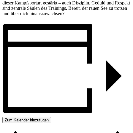
dieser Kampf­sport­art gestärkt – auch Disziplin, Ge­duld und Respekt
sind zen­trale Säulen des Trainings. Be­reit, der rauen See zu trot­zen
und über dich hinaus­zu­wachsen?
Zum Kalender hinzufügen