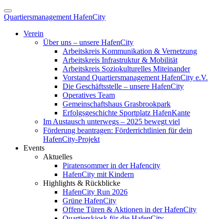
Quartiersmanagement HafenCity
Verein
Über uns – unsere HafenCity
Arbeitskreis Kommunikation & Vernetzung
Arbeitskreis Infrastruktur & Mobilität
Arbeitskreis Soziokulturelles Miteinander
Vorstand Quartiersmanagement HafenCity e.V.
Die Geschäftsstelle – unsere HafenCity
Operatives Team
Gemeinschaftshaus Grasbrookpark
Erfolgsgeschichte Sportplatz HafenKante
Im Austausch unterwegs – 2025 bewegt viel
Förderung beantragen: Förderrichtlinien für dein
HafenCity-Projekt
Events
Aktuelles
Piratensommer in der Hafencity
HafenCity mit Kindern
Highlights & Rückblicke
HafenCity Run 2026
Grüne HafenCity
Offene Türen & Aktionen in der HafenCity
Quartierskiosk für die HafenCity