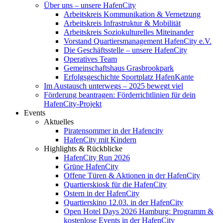
Über uns – unsere HafenCity
Arbeitskreis Kommunikation & Vernetzung
Arbeitskreis Infrastruktur & Mobilität
Arbeitskreis Soziokulturelles Miteinander
Vorstand Quartiersmanagement HafenCity e.V.
Die Geschäftsstelle – unsere HafenCity
Operatives Team
Gemeinschaftshaus Grasbrookpark
Erfolgsgeschichte Sportplatz HafenKante
Im Austausch unterwegs – 2025 bewegt viel
Förderung beantragen: Förderrichtlinien für dein
HafenCity-Projekt
Events
Aktuelles
Piratensommer in der Hafencity
HafenCity mit Kindern
Highlights & Rückblicke
HafenCity Run 2026
Grüne HafenCity
Offene Türen & Aktionen in der HafenCity
Quartierskiosk für die HafenCity
Ostern in der HafenCity
Quartierskino 12.03. in der HafenCity
Open Hotel Days 2026 Hamburg: Programm &
kostenlose Events in der HafenCity