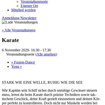
Veranstaltungsorte
Eigener Ort
Mitglied werden
Anmeldung Newsletter
« Alle Veranstaltungen
Karate
6 November 2029- 16:30
-
17:30
Veranstaltungsserie
(Alle ansehen)
«
Fusion-Dance
Yoga
»
STARK WIE EINE WELLE, RUHIG WIE DIE SEE
Wie Kapitän sein Schiff sicher durch un­ruhige Ge­wässer steu­ern
muss, lernst du beim Ka­rate durch prä­zise Tech­niken sowie tak­
tischem Ge­schick, deine Kraft ge­zielt ein­zu­setzen und deinen Kör­
per per­fekt zu kon­trol­lie­ren. Doch nicht nur Mus­keln wer­den bei