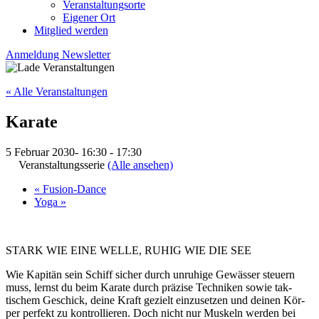
Veranstaltungsorte
Eigener Ort
Mitglied werden
Anmeldung Newsletter
« Alle Veranstaltungen
Karate
5 Februar 2030- 16:30
-
17:30
Veranstaltungsserie
(Alle ansehen)
«
Fusion-Dance
Yoga
»
STARK WIE EINE WELLE, RUHIG WIE DIE SEE
Wie Kapitän sein Schiff sicher durch un­ruhige Ge­wässer steu­ern
muss, lernst du beim Ka­rate durch prä­zise Tech­niken sowie tak­
tischem Ge­schick, deine Kraft ge­zielt ein­zu­setzen und deinen Kör­
per per­fekt zu kon­trol­lie­ren. Doch nicht nur Mus­keln wer­den bei