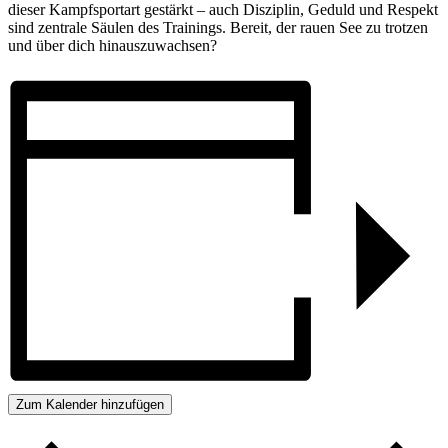
dieser Kampf­sport­art gestärkt – auch Disziplin, Ge­duld und Respekt
sind zen­trale Säulen des Trainings. Be­reit, der rauen See zu trot­zen
und über dich hinaus­zu­wachsen?
Zum Kalender hinzufügen