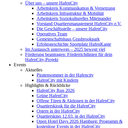
Über uns – unsere HafenCity
Arbeitskreis Kommunikation & Vernetzung
Arbeitskreis Infrastruktur & Mobilität
Arbeitskreis Soziokulturelles Miteinander
Vorstand Quartiersmanagement HafenCity e.V.
Die Geschäftsstelle – unsere HafenCity
Operatives Team
Gemeinschaftshaus Grasbrookpark
Erfolgsgeschichte Sportplatz HafenKante
Im Austausch unterwegs – 2025 bewegt viel
Förderung beantragen: Förderrichtlinien für dein
HafenCity-Projekt
Events
Aktuelles
Piratensommer in der Hafencity
HafenCity mit Kindern
Highlights & Rückblicke
HafenCity Run 2026
Grüne HafenCity
Offene Türen & Aktionen in der HafenCity
Quartierskiosk für die HafenCity
Ostern in der HafenCity
Quartierskino 12.03. in der HafenCity
Open Hotel Days 2026 Hamburg: Programm &
kostenlose Events in der HafenCity