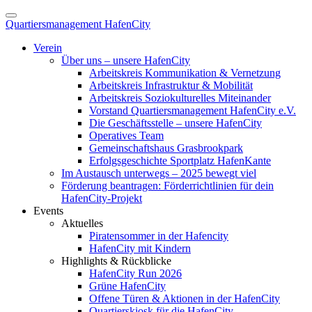
Quartiersmanagement HafenCity
Verein
Über uns – unsere HafenCity
Arbeitskreis Kommunikation & Vernetzung
Arbeitskreis Infrastruktur & Mobilität
Arbeitskreis Soziokulturelles Miteinander
Vorstand Quartiersmanagement HafenCity e.V.
Die Geschäftsstelle – unsere HafenCity
Operatives Team
Gemeinschaftshaus Grasbrookpark
Erfolgsgeschichte Sportplatz HafenKante
Im Austausch unterwegs – 2025 bewegt viel
Förderung beantragen: Förderrichtlinien für dein
HafenCity-Projekt
Events
Aktuelles
Piratensommer in der Hafencity
HafenCity mit Kindern
Highlights & Rückblicke
HafenCity Run 2026
Grüne HafenCity
Offene Türen & Aktionen in der HafenCity
Quartierskiosk für die HafenCity