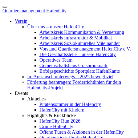
Quartiersmanagement HafenCity
Verein
Über uns – unsere HafenCity
Arbeitskreis Kommunikation & Vernetzung
Arbeitskreis Infrastruktur & Mobilität
Arbeitskreis Soziokulturelles Miteinander
Vorstand Quartiersmanagement HafenCity e.V.
Die Geschäftsstelle – unsere HafenCity
Operatives Team
Gemeinschaftshaus Grasbrookpark
Erfolgsgeschichte Sportplatz HafenKante
Im Austausch unterwegs – 2025 bewegt viel
Förderung beantragen: Förderrichtlinien für dein
HafenCity-Projekt
Events
Aktuelles
Piratensommer in der Hafencity
HafenCity mit Kindern
Highlights & Rückblicke
HafenCity Run 2026
Grüne HafenCity
Offene Türen & Aktionen in der HafenCity
Quartierskiosk für die HafenCity