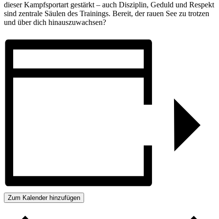
dieser Kampf­sport­art gestärkt – auch Disziplin, Ge­duld und Respekt
sind zen­trale Säulen des Trainings. Be­reit, der rauen See zu trot­zen
und über dich hinaus­zu­wachsen?
Zum Kalender hinzufügen