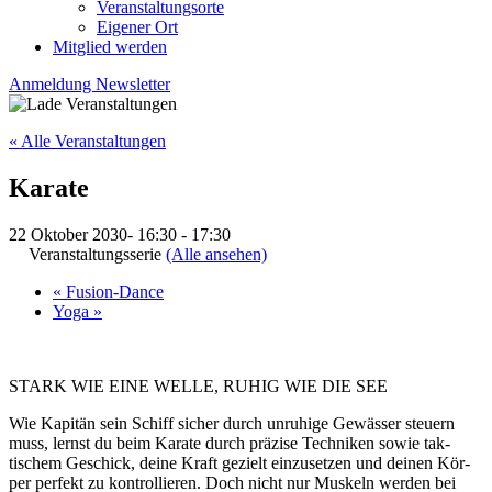
Veranstaltungsorte
Eigener Ort
Mitglied werden
Anmeldung Newsletter
« Alle Veranstaltungen
Karate
22 Oktober 2030- 16:30
-
17:30
Veranstaltungsserie
(Alle ansehen)
«
Fusion-Dance
Yoga
»
STARK WIE EINE WELLE, RUHIG WIE DIE SEE
Wie Kapitän sein Schiff sicher durch un­ruhige Ge­wässer steu­ern
muss, lernst du beim Ka­rate durch prä­zise Tech­niken sowie tak­
tischem Ge­schick, deine Kraft ge­zielt ein­zu­setzen und deinen Kör­
per per­fekt zu kon­trol­lie­ren. Doch nicht nur Mus­keln wer­den bei