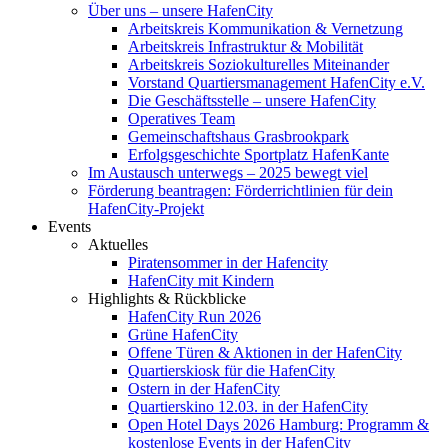
Über uns – unsere HafenCity
Arbeitskreis Kommunikation & Vernetzung
Arbeitskreis Infrastruktur & Mobilität
Arbeitskreis Soziokulturelles Miteinander
Vorstand Quartiersmanagement HafenCity e.V.
Die Geschäftsstelle – unsere HafenCity
Operatives Team
Gemeinschaftshaus Grasbrookpark
Erfolgsgeschichte Sportplatz HafenKante
Im Austausch unterwegs – 2025 bewegt viel
Förderung beantragen: Förderrichtlinien für dein
HafenCity-Projekt
Events
Aktuelles
Piratensommer in der Hafencity
HafenCity mit Kindern
Highlights & Rückblicke
HafenCity Run 2026
Grüne HafenCity
Offene Türen & Aktionen in der HafenCity
Quartierskiosk für die HafenCity
Ostern in der HafenCity
Quartierskino 12.03. in der HafenCity
Open Hotel Days 2026 Hamburg: Programm &
kostenlose Events in der HafenCity