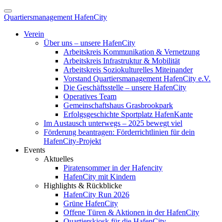
Quartiersmanagement HafenCity
Verein
Über uns – unsere HafenCity
Arbeitskreis Kommunikation & Vernetzung
Arbeitskreis Infrastruktur & Mobilität
Arbeitskreis Soziokulturelles Miteinander
Vorstand Quartiersmanagement HafenCity e.V.
Die Geschäftsstelle – unsere HafenCity
Operatives Team
Gemeinschaftshaus Grasbrookpark
Erfolgsgeschichte Sportplatz HafenKante
Im Austausch unterwegs – 2025 bewegt viel
Förderung beantragen: Förderrichtlinien für dein
HafenCity-Projekt
Events
Aktuelles
Piratensommer in der Hafencity
HafenCity mit Kindern
Highlights & Rückblicke
HafenCity Run 2026
Grüne HafenCity
Offene Türen & Aktionen in der HafenCity
Quartierskiosk für die HafenCity