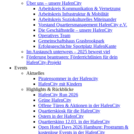
Über uns – unsere HafenCity
Arbeitskreis Kommunikation & Vernetzung
Arbeitskreis Infrastruktur & Mobilität
Arbeitskreis Soziokulturelles Miteinander
Vorstand Quartiersmanagement HafenCity e.V.
Die Geschäftsstelle – unsere HafenCity
Operatives Team
Gemeinschaftshaus Grasbrookpark
Erfolgsgeschichte Sportplatz HafenKante
Im Austausch unterwegs – 2025 bewegt viel
Förderung beantragen: Förderrichtlinien für dein
HafenCity-Projekt
Events
Aktuelles
Piratensommer in der Hafencity
HafenCity mit Kindern
Highlights & Rückblicke
HafenCity Run 2026
Grüne HafenCity
Offene Türen & Aktionen in der HafenCity
Quartierskiosk für die HafenCity
Ostern in der HafenCity
Quartierskino 12.03. in der HafenCity
Open Hotel Days 2026 Hamburg: Programm &
kostenlose Events in der HafenCity