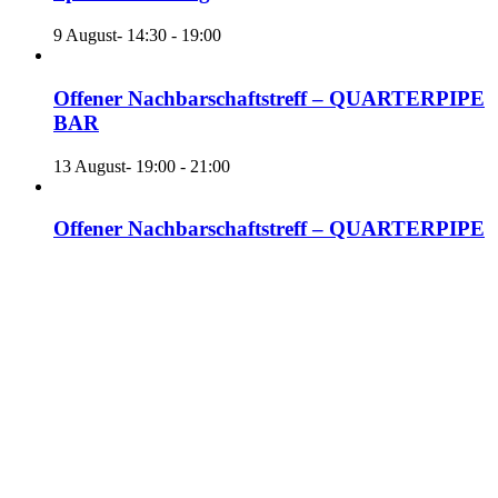
9 August- 14:30
-
19:00
Offener Nachbarschaftstreff – QUARTERPIPE
BAR
13 August- 19:00
-
21:00
Offener Nachbarschaftstreff – QUARTERPIPE
BAR
20 August- 19:00
-
21:00
«
Telefonische Sprechzeit
Floorball
»
Mitglied werden
Verein
Kontakt
Linkedin