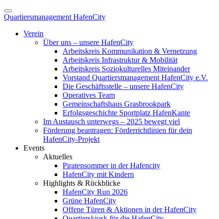
Quartiersmanagement HafenCity
Verein
Über uns – unsere HafenCity
Arbeitskreis Kommunikation & Vernetzung
Arbeitskreis Infrastruktur & Mobilität
Arbeitskreis Soziokulturelles Miteinander
Vorstand Quartiersmanagement HafenCity e.V.
Die Geschäftsstelle – unsere HafenCity
Operatives Team
Gemeinschaftshaus Grasbrookpark
Erfolgsgeschichte Sportplatz HafenKante
Im Austausch unterwegs – 2025 bewegt viel
Förderung beantragen: Förderrichtlinien für dein
HafenCity-Projekt
Events
Aktuelles
Piratensommer in der Hafencity
HafenCity mit Kindern
Highlights & Rückblicke
HafenCity Run 2026
Grüne HafenCity
Offene Türen & Aktionen in der HafenCity
Quartierskiosk für die HafenCity