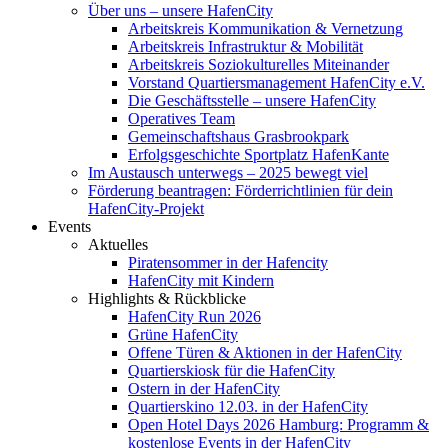
Über uns – unsere HafenCity
Arbeitskreis Kommunikation & Vernetzung
Arbeitskreis Infrastruktur & Mobilität
Arbeitskreis Soziokulturelles Miteinander
Vorstand Quartiersmanagement HafenCity e.V.
Die Geschäftsstelle – unsere HafenCity
Operatives Team
Gemeinschaftshaus Grasbrookpark
Erfolgsgeschichte Sportplatz HafenKante
Im Austausch unterwegs – 2025 bewegt viel
Förderung beantragen: Förderrichtlinien für dein
HafenCity-Projekt
Events
Aktuelles
Piratensommer in der Hafencity
HafenCity mit Kindern
Highlights & Rückblicke
HafenCity Run 2026
Grüne HafenCity
Offene Türen & Aktionen in der HafenCity
Quartierskiosk für die HafenCity
Ostern in der HafenCity
Quartierskino 12.03. in der HafenCity
Open Hotel Days 2026 Hamburg: Programm &
kostenlose Events in der HafenCity