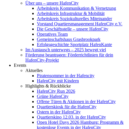
Über uns – unsere HafenCity
Arbeitskreis Kommunikation & Vernetzung
Arbeitskreis Infrastruktur & Mobilität
Arbeitskreis Soziokulturelles Miteinander
Vorstand Quartiersmanagement HafenCity e.V.
Die Geschäftsstelle – unsere HafenCity
Operatives Team
Gemeinschaftshaus Grasbrookpark
Erfolgsgeschichte Sportplatz HafenKante
Im Austausch unterwegs – 2025 bewegt viel
Förderung beantragen: Förderrichtlinien für dein
HafenCity-Projekt
Events
Aktuelles
Piratensommer in der Hafencity
HafenCity mit Kindern
Highlights & Rückblicke
HafenCity Run 2026
Grüne HafenCity
Offene Türen & Aktionen in der HafenCity
Quartierskiosk für die HafenCity
Ostern in der HafenCity
Quartierskino 12.03. in der HafenCity
Open Hotel Days 2026 Hamburg: Programm &
kostenlose Events in der HafenCity