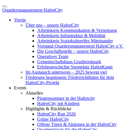
Quartiersmanagement HafenCity
Verein
Über uns – unsere HafenCity
Arbeitskreis Kommunikation & Vernetzung
Arbeitskreis Infrastruktur & Mobilität
Arbeitskreis Soziokulturelles Miteinander
Vorstand Quartiersmanagement HafenCity e.V.
Die Geschäftsstelle – unsere HafenCity
Operatives Team
Gemeinschaftshaus Grasbrookpark
Erfolgsgeschichte Sportplatz HafenKante
Im Austausch unterwegs – 2025 bewegt viel
Förderung beantragen: Förderrichtlinien für dein
HafenCity-Projekt
Events
Aktuelles
Piratensommer in der Hafencity
HafenCity mit Kindern
Highlights & Rückblicke
HafenCity Run 2026
Grüne HafenCity
Offene Türen & Aktionen in der HafenCity
Quartierskiosk für die HafenCity