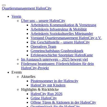
Quartiersmanagement HafenCity
Verein
Über uns – unsere HafenCity
Arbeitskreis Kommunikation & Vernetzung
Arbeitskreis Infrastruktur & Mobilität
Arbeitskreis Soziokulturelles Miteinander
Vorstand Quartiersmanagement HafenCity e.V.
Die Geschäftsstelle – unsere HafenCity
Operatives Team
Gemeinschaftshaus Grasbrookpark
Erfolgsgeschichte Sportplatz HafenKante
Im Austausch unterwegs – 2025 bewegt viel
Förderung beantragen: Förderrichtlinien für dein
HafenCity-Projekt
Events
Aktuelles
Piratensommer in der Hafencity
HafenCity mit Kindern
Highlights & Rückblicke
HafenCity Run 2026
Grüne HafenCity
Offene Türen & Aktionen in der HafenCity
Quartierskiosk für die HafenCity