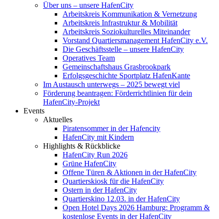
Über uns – unsere HafenCity
Arbeitskreis Kommunikation & Vernetzung
Arbeitskreis Infrastruktur & Mobilität
Arbeitskreis Soziokulturelles Miteinander
Vorstand Quartiersmanagement HafenCity e.V.
Die Geschäftsstelle – unsere HafenCity
Operatives Team
Gemeinschaftshaus Grasbrookpark
Erfolgsgeschichte Sportplatz HafenKante
Im Austausch unterwegs – 2025 bewegt viel
Förderung beantragen: Förderrichtlinien für dein
HafenCity-Projekt
Events
Aktuelles
Piratensommer in der Hafencity
HafenCity mit Kindern
Highlights & Rückblicke
HafenCity Run 2026
Grüne HafenCity
Offene Türen & Aktionen in der HafenCity
Quartierskiosk für die HafenCity
Ostern in der HafenCity
Quartierskino 12.03. in der HafenCity
Open Hotel Days 2026 Hamburg: Programm &
kostenlose Events in der HafenCity