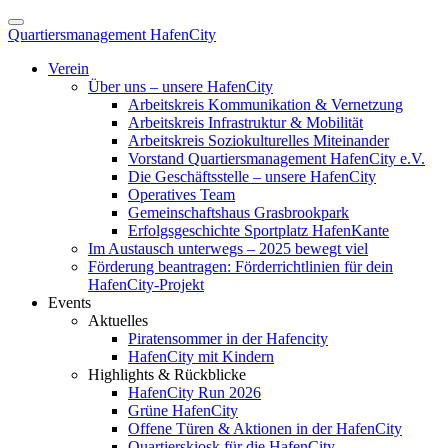
Quartiersmanagement HafenCity
Verein
Über uns – unsere HafenCity
Arbeitskreis Kommunikation & Vernetzung
Arbeitskreis Infrastruktur & Mobilität
Arbeitskreis Soziokulturelles Miteinander
Vorstand Quartiersmanagement HafenCity e.V.
Die Geschäftsstelle – unsere HafenCity
Operatives Team
Gemeinschaftshaus Grasbrookpark
Erfolgsgeschichte Sportplatz HafenKante
Im Austausch unterwegs – 2025 bewegt viel
Förderung beantragen: Förderrichtlinien für dein
HafenCity-Projekt
Events
Aktuelles
Piratensommer in der Hafencity
HafenCity mit Kindern
Highlights & Rückblicke
HafenCity Run 2026
Grüne HafenCity
Offene Türen & Aktionen in der HafenCity
Quartierskiosk für die HafenCity