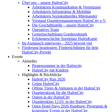
Über uns – unsere HafenCity
Arbeitskreis Kommunikation & Vernetzung
Arbeitskreis Infrastruktur & Mobilität
Arbeitskreis Soziokulturelles Miteinander
Vorstand Quartiersmanagement HafenCity e.V.
Die Geschäftsstelle – unsere HafenCity
Operatives Team
Gemeinschaftshaus Grasbrookpark
Erfolgsgeschichte Sportplatz HafenKante
Im Austausch unterwegs – 2025 bewegt viel
Förderung beantragen: Förderrichtlinien für dein
HafenCity-Projekt
Events
Aktuelles
Piratensommer in der Hafencity
HafenCity mit Kindern
Highlights & Rückblicke
HafenCity Run 2026
Grüne HafenCity
Offene Türen & Aktionen in der HafenCity
Quartierskiosk für die HafenCity
Ostern in der HafenCity
Quartierskino 12.03. in der HafenCity
Open Hotel Days 2026 Hamburg: Programm &
kostenlose Events in der HafenCity