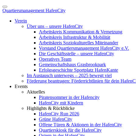
Quartiersmanagement HafenCity
Verein
Über uns – unsere HafenCity
Arbeitskreis Kommunikation & Vernetzung
Arbeitskreis Infrastruktur & Mobilität
Arbeitskreis Soziokulturelles Miteinander
Vorstand Quartiersmanagement HafenCity e.V.
Die Geschäftsstelle – unsere HafenCity
Operatives Team
Gemeinschaftshaus Grasbrookpark
Erfolgsgeschichte Sportplatz HafenKante
Im Austausch unterwegs – 2025 bewegt viel
Förderung beantragen: Förderrichtlinien für dein HafenC
Events
Aktuelles
Piratensommer in der Hafencity
HafenCity mit Kindern
Highlights & Rückblicke
HafenCity Run 2026
Grüne HafenCity
Offene Türen & Aktionen in der HafenCity
Quartierskiosk für die HafenCity
Ostern in der HafenCity