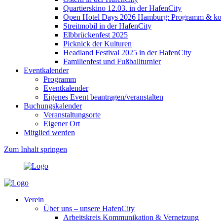
Quartierskino 12.03. in der HafenCity
Open Hotel Days 2026 Hamburg: Programm & kost
Streitmobil in der HafenCity
Elbbrückenfest 2025
Picknick der Kulturen
Headland Festival 2025 in der HafenCity
Familienfest und Fußballturnier
Eventkalender
Programm
Eventkalender
Eigenes Event beantragen/veranstalten
Buchungskalender
Veranstaltungsorte
Eigener Ort
Mitglied werden
Zum Inhalt springen
Verein
Über uns – unsere HafenCity
Arbeitskreis Kommunikation & Vernetzung