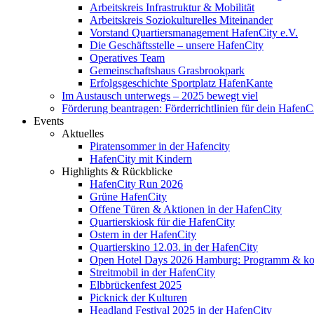
Arbeitskreis Infrastruktur & Mobilität
Arbeitskreis Soziokulturelles Miteinander
Vorstand Quartiersmanagement HafenCity e.V.
Die Geschäftsstelle – unsere HafenCity
Operatives Team
Gemeinschaftshaus Grasbrookpark
Erfolgsgeschichte Sportplatz HafenKante
Im Austausch unterwegs – 2025 bewegt viel
Förderung beantragen: Förderrichtlinien für dein HafenC
Events
Aktuelles
Piratensommer in der Hafencity
HafenCity mit Kindern
Highlights & Rückblicke
HafenCity Run 2026
Grüne HafenCity
Offene Türen & Aktionen in der HafenCity
Quartierskiosk für die HafenCity
Ostern in der HafenCity
Quartierskino 12.03. in der HafenCity
Open Hotel Days 2026 Hamburg: Programm & kost
Streitmobil in der HafenCity
Elbbrückenfest 2025
Picknick der Kulturen
Headland Festival 2025 in der HafenCity