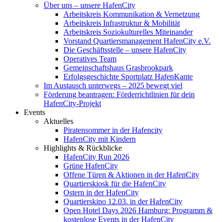
Über uns – unsere HafenCity
Arbeitskreis Kommunikation & Vernetzung
Arbeitskreis Infrastruktur & Mobilität
Arbeitskreis Soziokulturelles Miteinander
Vorstand Quartiersmanagement HafenCity e.V.
Die Geschäftsstelle – unsere HafenCity
Operatives Team
Gemeinschaftshaus Grasbrookpark
Erfolgsgeschichte Sportplatz HafenKante
Im Austausch unterwegs – 2025 bewegt viel
Förderung beantragen: Förderrichtlinien für dein
HafenCity-Projekt
Events
Aktuelles
Piratensommer in der Hafencity
HafenCity mit Kindern
Highlights & Rückblicke
HafenCity Run 2026
Grüne HafenCity
Offene Türen & Aktionen in der HafenCity
Quartierskiosk für die HafenCity
Ostern in der HafenCity
Quartierskino 12.03. in der HafenCity
Open Hotel Days 2026 Hamburg: Programm &
kostenlose Events in der HafenCity