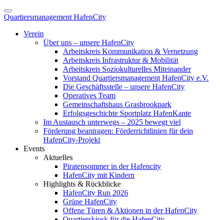
Quartiersmanagement HafenCity
Verein
Über uns – unsere HafenCity
Arbeitskreis Kommunikation & Vernetzung
Arbeitskreis Infrastruktur & Mobilität
Arbeitskreis Soziokulturelles Miteinander
Vorstand Quartiersmanagement HafenCity e.V.
Die Geschäftsstelle – unsere HafenCity
Operatives Team
Gemeinschaftshaus Grasbrookpark
Erfolgsgeschichte Sportplatz HafenKante
Im Austausch unterwegs – 2025 bewegt viel
Förderung beantragen: Förderrichtlinien für dein
HafenCity-Projekt
Events
Aktuelles
Piratensommer in der Hafencity
HafenCity mit Kindern
Highlights & Rückblicke
HafenCity Run 2026
Grüne HafenCity
Offene Türen & Aktionen in der HafenCity
Quartierskiosk für die HafenCity