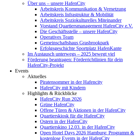
Über uns – unsere HafenCity
Arbeitskreis Kommunikation & Vernetzung
Arbeitskreis Infrastruktur & Mobilität
Arbeitskreis Soziokulturelles Miteinander
Vorstand Quartiersmanagement HafenCity e.V.
Die Geschäftsstelle – unsere HafenCity
Operatives Team
Gemeinschaftshaus Grasbrookpark
Erfolgsgeschichte Sportplatz HafenKante
Im Austausch unterwegs – 2025 bewegt viel
Förderung beantragen: Förderrichtlinien für dein
HafenCity-Projekt
Events
Aktuelles
Piratensommer in der Hafencity
HafenCity mit Kindern
Highlights & Rückblicke
HafenCity Run 2026
Grüne HafenCity
Offene Türen & Aktionen in der HafenCity
Quartierskiosk für die HafenCity
Ostern in der HafenCity
Quartierskino 12.03. in der HafenCity
Open Hotel Days 2026 Hamburg: Programm &
kostenlose Events in der HafenCity