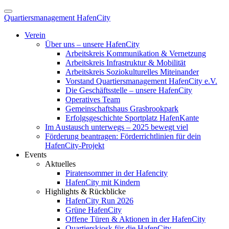
Quartiersmanagement HafenCity
Verein
Über uns – unsere HafenCity
Arbeitskreis Kommunikation & Vernetzung
Arbeitskreis Infrastruktur & Mobilität
Arbeitskreis Soziokulturelles Miteinander
Vorstand Quartiersmanagement HafenCity e.V.
Die Geschäftsstelle – unsere HafenCity
Operatives Team
Gemeinschaftshaus Grasbrookpark
Erfolgsgeschichte Sportplatz HafenKante
Im Austausch unterwegs – 2025 bewegt viel
Förderung beantragen: Förderrichtlinien für dein
HafenCity-Projekt
Events
Aktuelles
Piratensommer in der Hafencity
HafenCity mit Kindern
Highlights & Rückblicke
HafenCity Run 2026
Grüne HafenCity
Offene Türen & Aktionen in der HafenCity
Quartierskiosk für die HafenCity