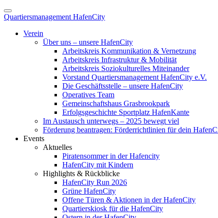
Quartiersmanagement HafenCity
Verein
Über uns – unsere HafenCity
Arbeitskreis Kommunikation & Vernetzung
Arbeitskreis Infrastruktur & Mobilität
Arbeitskreis Soziokulturelles Miteinander
Vorstand Quartiersmanagement HafenCity e.V.
Die Geschäftsstelle – unsere HafenCity
Operatives Team
Gemeinschaftshaus Grasbrookpark
Erfolgsgeschichte Sportplatz HafenKante
Im Austausch unterwegs – 2025 bewegt viel
Förderung beantragen: Förderrichtlinien für dein HafenC
Events
Aktuelles
Piratensommer in der Hafencity
HafenCity mit Kindern
Highlights & Rückblicke
HafenCity Run 2026
Grüne HafenCity
Offene Türen & Aktionen in der HafenCity
Quartierskiosk für die HafenCity
Ostern in der HafenCity