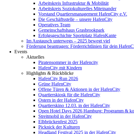
Arbeitskreis Infrastruktur & Mobilität
Arbeitskreis Soziokulturelles Miteinander
Vorstand Quartiersmanagement HafenCity e.V.
Die Geschäftsstelle – unsere HafenCity
Operatives Team
Gemeinschaftshaus Grasbrookpark
Erfolgsgeschichte Sportplatz HafenKante
Im Austausch unterwegs – 2025 bewegt viel
Förderung beantragen: Förderrichtlinien für dein HafenC
Events
Aktuelles
Piratensommer in der Hafencity
HafenCity mit Kindern
Highlights & Rückblicke
HafenCity Run 2026
Grüne HafenCity
Offene Türen & Aktionen in der HafenCity
Quartierskiosk für die HafenCity
Ostern in der HafenCity
Quartierskino 12.03. in der HafenCity
Open Hotel Days 2026 Hamburg: Programm & kost
Streitmobil in der HafenCity
Elbbrückenfest 2025
Picknick der Kulturen
Headland Festival 2025 in der HafenCity