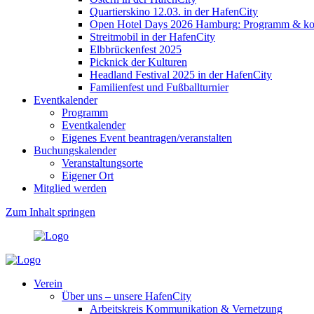
Quartierskino 12.03. in der HafenCity
Open Hotel Days 2026 Hamburg: Programm & kost
Streitmobil in der HafenCity
Elbbrückenfest 2025
Picknick der Kulturen
Headland Festival 2025 in der HafenCity
Familienfest und Fußballturnier
Eventkalender
Programm
Eventkalender
Eigenes Event beantragen/veranstalten
Buchungskalender
Veranstaltungsorte
Eigener Ort
Mitglied werden
Zum Inhalt springen
Verein
Über uns – unsere HafenCity
Arbeitskreis Kommunikation & Vernetzung