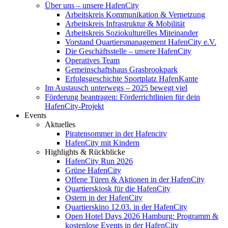
Über uns – unsere HafenCity
Arbeitskreis Kommunikation & Vernetzung
Arbeitskreis Infrastruktur & Mobilität
Arbeitskreis Soziokulturelles Miteinander
Vorstand Quartiersmanagement HafenCity e.V.
Die Geschäftsstelle – unsere HafenCity
Operatives Team
Gemeinschaftshaus Grasbrookpark
Erfolgsgeschichte Sportplatz HafenKante
Im Austausch unterwegs – 2025 bewegt viel
Förderung beantragen: Förderrichtlinien für dein
HafenCity-Projekt
Events
Aktuelles
Piratensommer in der Hafencity
HafenCity mit Kindern
Highlights & Rückblicke
HafenCity Run 2026
Grüne HafenCity
Offene Türen & Aktionen in der HafenCity
Quartierskiosk für die HafenCity
Ostern in der HafenCity
Quartierskino 12.03. in der HafenCity
Open Hotel Days 2026 Hamburg: Programm &
kostenlose Events in der HafenCity