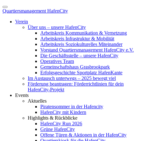
Quartiersmanagement HafenCity
Verein
Über uns – unsere HafenCity
Arbeitskreis Kommunikation & Vernetzung
Arbeitskreis Infrastruktur & Mobilität
Arbeitskreis Soziokulturelles Miteinander
Vorstand Quartiersmanagement HafenCity e.V.
Die Geschäftsstelle – unsere HafenCity
Operatives Team
Gemeinschaftshaus Grasbrookpark
Erfolgsgeschichte Sportplatz HafenKante
Im Austausch unterwegs – 2025 bewegt viel
Förderung beantragen: Förderrichtlinien für dein
HafenCity-Projekt
Events
Aktuelles
Piratensommer in der Hafencity
HafenCity mit Kindern
Highlights & Rückblicke
HafenCity Run 2026
Grüne HafenCity
Offene Türen & Aktionen in der HafenCity
Quartierskiosk für die HafenCity