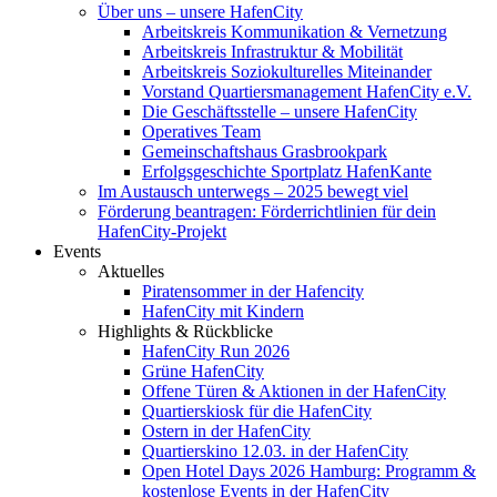
Über uns – unsere HafenCity
Arbeitskreis Kommunikation & Vernetzung
Arbeitskreis Infrastruktur & Mobilität
Arbeitskreis Soziokulturelles Miteinander
Vorstand Quartiersmanagement HafenCity e.V.
Die Geschäftsstelle – unsere HafenCity
Operatives Team
Gemeinschaftshaus Grasbrookpark
Erfolgsgeschichte Sportplatz HafenKante
Im Austausch unterwegs – 2025 bewegt viel
Förderung beantragen: Förderrichtlinien für dein
HafenCity-Projekt
Events
Aktuelles
Piratensommer in der Hafencity
HafenCity mit Kindern
Highlights & Rückblicke
HafenCity Run 2026
Grüne HafenCity
Offene Türen & Aktionen in der HafenCity
Quartierskiosk für die HafenCity
Ostern in der HafenCity
Quartierskino 12.03. in der HafenCity
Open Hotel Days 2026 Hamburg: Programm &
kostenlose Events in der HafenCity