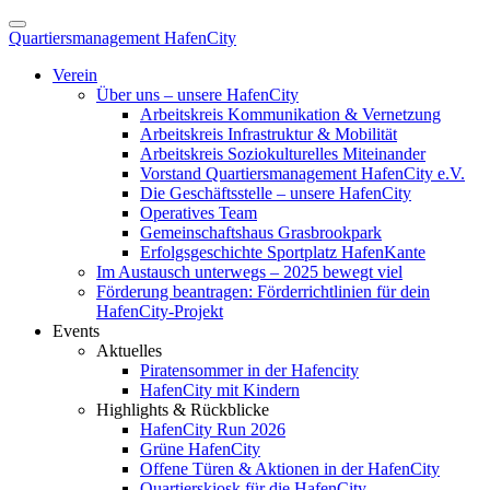
Quartiersmanagement HafenCity
Verein
Über uns – unsere HafenCity
Arbeitskreis Kommunikation & Vernetzung
Arbeitskreis Infrastruktur & Mobilität
Arbeitskreis Soziokulturelles Miteinander
Vorstand Quartiersmanagement HafenCity e.V.
Die Geschäftsstelle – unsere HafenCity
Operatives Team
Gemeinschaftshaus Grasbrookpark
Erfolgsgeschichte Sportplatz HafenKante
Im Austausch unterwegs – 2025 bewegt viel
Förderung beantragen: Förderrichtlinien für dein
HafenCity-Projekt
Events
Aktuelles
Piratensommer in der Hafencity
HafenCity mit Kindern
Highlights & Rückblicke
HafenCity Run 2026
Grüne HafenCity
Offene Türen & Aktionen in der HafenCity
Quartierskiosk für die HafenCity