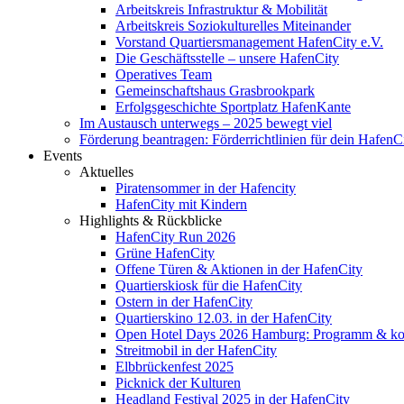
Arbeitskreis Infrastruktur & Mobilität
Arbeitskreis Soziokulturelles Miteinander
Vorstand Quartiersmanagement HafenCity e.V.
Die Geschäftsstelle – unsere HafenCity
Operatives Team
Gemeinschaftshaus Grasbrookpark
Erfolgsgeschichte Sportplatz HafenKante
Im Austausch unterwegs – 2025 bewegt viel
Förderung beantragen: Förderrichtlinien für dein HafenC
Events
Aktuelles
Piratensommer in der Hafencity
HafenCity mit Kindern
Highlights & Rückblicke
HafenCity Run 2026
Grüne HafenCity
Offene Türen & Aktionen in der HafenCity
Quartierskiosk für die HafenCity
Ostern in der HafenCity
Quartierskino 12.03. in der HafenCity
Open Hotel Days 2026 Hamburg: Programm & kost
Streitmobil in der HafenCity
Elbbrückenfest 2025
Picknick der Kulturen
Headland Festival 2025 in der HafenCity