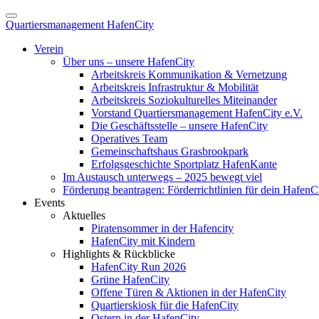
Quartiersmanagement HafenCity
Verein
Über uns – unsere HafenCity
Arbeitskreis Kommunikation & Vernetzung
Arbeitskreis Infrastruktur & Mobilität
Arbeitskreis Soziokulturelles Miteinander
Vorstand Quartiersmanagement HafenCity e.V.
Die Geschäftsstelle – unsere HafenCity
Operatives Team
Gemeinschaftshaus Grasbrookpark
Erfolgsgeschichte Sportplatz HafenKante
Im Austausch unterwegs – 2025 bewegt viel
Förderung beantragen: Förderrichtlinien für dein HafenC
Events
Aktuelles
Piratensommer in der Hafencity
HafenCity mit Kindern
Highlights & Rückblicke
HafenCity Run 2026
Grüne HafenCity
Offene Türen & Aktionen in der HafenCity
Quartierskiosk für die HafenCity
Ostern in der HafenCity