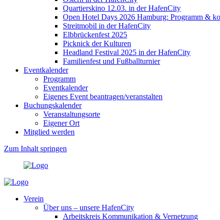
Quartierskino 12.03. in der HafenCity
Open Hotel Days 2026 Hamburg: Programm & kost
Streitmobil in der HafenCity
Elbbrückenfest 2025
Picknick der Kulturen
Headland Festival 2025 in der HafenCity
Familienfest und Fußballturnier
Eventkalender
Programm
Eventkalender
Eigenes Event beantragen/veranstalten
Buchungskalender
Veranstaltungsorte
Eigener Ort
Mitglied werden
Zum Inhalt springen
Verein
Über uns – unsere HafenCity
Arbeitskreis Kommunikation & Vernetzung