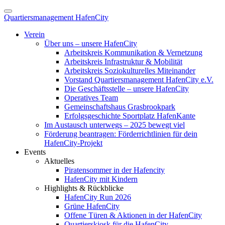
Quartiersmanagement HafenCity
Verein
Über uns – unsere HafenCity
Arbeitskreis Kommunikation & Vernetzung
Arbeitskreis Infrastruktur & Mobilität
Arbeitskreis Soziokulturelles Miteinander
Vorstand Quartiersmanagement HafenCity e.V.
Die Geschäftsstelle – unsere HafenCity
Operatives Team
Gemeinschaftshaus Grasbrookpark
Erfolgsgeschichte Sportplatz HafenKante
Im Austausch unterwegs – 2025 bewegt viel
Förderung beantragen: Förderrichtlinien für dein
HafenCity-Projekt
Events
Aktuelles
Piratensommer in der Hafencity
HafenCity mit Kindern
Highlights & Rückblicke
HafenCity Run 2026
Grüne HafenCity
Offene Türen & Aktionen in der HafenCity
Quartierskiosk für die HafenCity