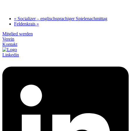
«
Socializer – englischsprachiger Spielenachmittag
Feldenkrais
»
Mitglied werden
Verein
Kontakt
Linkedin