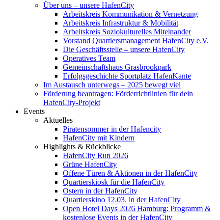
Über uns – unsere HafenCity
Arbeitskreis Kommunikation & Vernetzung
Arbeitskreis Infrastruktur & Mobilität
Arbeitskreis Soziokulturelles Miteinander
Vorstand Quartiersmanagement HafenCity e.V.
Die Geschäftsstelle – unsere HafenCity
Operatives Team
Gemeinschaftshaus Grasbrookpark
Erfolgsgeschichte Sportplatz HafenKante
Im Austausch unterwegs – 2025 bewegt viel
Förderung beantragen: Förderrichtlinien für dein
HafenCity-Projekt
Events
Aktuelles
Piratensommer in der Hafencity
HafenCity mit Kindern
Highlights & Rückblicke
HafenCity Run 2026
Grüne HafenCity
Offene Türen & Aktionen in der HafenCity
Quartierskiosk für die HafenCity
Ostern in der HafenCity
Quartierskino 12.03. in der HafenCity
Open Hotel Days 2026 Hamburg: Programm &
kostenlose Events in der HafenCity