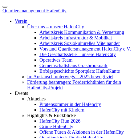
Quartiersmanagement HafenCity
Verein
Über uns – unsere HafenCity
Arbeitskreis Kommunikation & Vernetzung
Arbeitskreis Infrastruktur & Mobilität
Arbeitskreis Soziokulturelles Miteinander
Vorstand Quartiersmanagement HafenCity e.V.
Die Geschäftsstelle – unsere HafenCity
Operatives Team
Gemeinschaftshaus Grasbrookpark
Erfolgsgeschichte Sportplatz HafenKante
Im Austausch unterwegs – 2025 bewegt viel
Förderung beantragen: Förderrichtlinien für dein
HafenCity-Projekt
Events
Aktuelles
Piratensommer in der Hafencity
HafenCity mit Kindern
Highlights & Rückblicke
HafenCity Run 2026
Grüne HafenCity
Offene Türen & Aktionen in der HafenCity
Quartierskiosk für die HafenCity