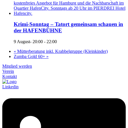
Krimi-Sonntag – Tatort gemeinsam schauen in
der HAFENBÜHNE
9 August- 20:00
-
22:00
«
Mütterberatung inkl. Krabbelgruppe (Kleinkinder)
Zumba Gold 60+
»
Mitglied werden
Verein
Kontakt
Linkedin