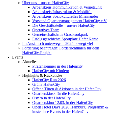
Über uns – unsere HafenCity
Arbeitskreis Kommunikation & Vernetzung
Arbeitskreis Infrastruktur & Mobilität
Arbeitskreis Soziokulturelles Miteinander
Vorstand Quartiersmanagement HafenCity e.V.
Die Geschäftsstelle – unsere HafenCity
Operatives Team
Gemeinschaftshaus Grasbrookpark
Erfolgsgeschichte Sportplatz HafenKante
Im Austausch unterwegs – 2025 bewegt viel
Förderung beantragen: Förderrichtlinien für dein
HafenCity-Projekt
Events
Aktuelles
Piratensommer in der Hafencity
HafenCity mit Kindern
Highlights & Rückblicke
HafenCity Run 2026
Grüne HafenCity
Offene Türen & Aktionen in der HafenCity
Quartierskiosk für die HafenCity
Ostern in der HafenCity
Quartierskino 12.03. in der HafenCity
Open Hotel Days 2026 Hamburg: Programm &
kostenlose Events in der HafenCity