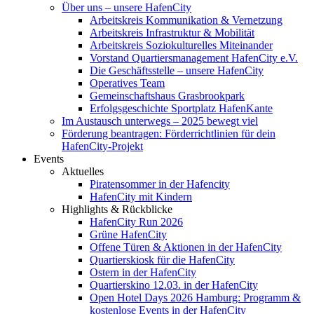
Über uns – unsere HafenCity
Arbeitskreis Kommunikation & Vernetzung
Arbeitskreis Infrastruktur & Mobilität
Arbeitskreis Soziokulturelles Miteinander
Vorstand Quartiersmanagement HafenCity e.V.
Die Geschäftsstelle – unsere HafenCity
Operatives Team
Gemeinschaftshaus Grasbrookpark
Erfolgsgeschichte Sportplatz HafenKante
Im Austausch unterwegs – 2025 bewegt viel
Förderung beantragen: Förderrichtlinien für dein
HafenCity-Projekt
Events
Aktuelles
Piratensommer in der Hafencity
HafenCity mit Kindern
Highlights & Rückblicke
HafenCity Run 2026
Grüne HafenCity
Offene Türen & Aktionen in der HafenCity
Quartierskiosk für die HafenCity
Ostern in der HafenCity
Quartierskino 12.03. in der HafenCity
Open Hotel Days 2026 Hamburg: Programm &
kostenlose Events in der HafenCity