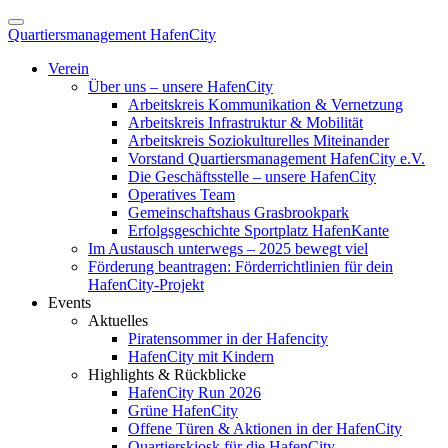
Quartiersmanagement HafenCity
Verein
Über uns – unsere HafenCity
Arbeitskreis Kommunikation & Vernetzung
Arbeitskreis Infrastruktur & Mobilität
Arbeitskreis Soziokulturelles Miteinander
Vorstand Quartiersmanagement HafenCity e.V.
Die Geschäftsstelle – unsere HafenCity
Operatives Team
Gemeinschaftshaus Grasbrookpark
Erfolgsgeschichte Sportplatz HafenKante
Im Austausch unterwegs – 2025 bewegt viel
Förderung beantragen: Förderrichtlinien für dein
HafenCity-Projekt
Events
Aktuelles
Piratensommer in der Hafencity
HafenCity mit Kindern
Highlights & Rückblicke
HafenCity Run 2026
Grüne HafenCity
Offene Türen & Aktionen in der HafenCity
Quartierskiosk für die HafenCity