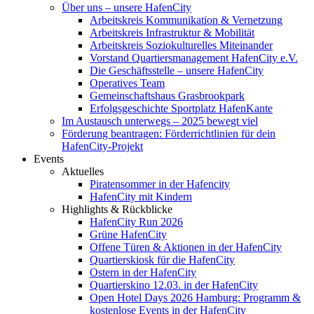
Über uns – unsere HafenCity
Arbeitskreis Kommunikation & Vernetzung
Arbeitskreis Infrastruktur & Mobilität
Arbeitskreis Soziokulturelles Miteinander
Vorstand Quartiersmanagement HafenCity e.V.
Die Geschäftsstelle – unsere HafenCity
Operatives Team
Gemeinschaftshaus Grasbrookpark
Erfolgsgeschichte Sportplatz HafenKante
Im Austausch unterwegs – 2025 bewegt viel
Förderung beantragen: Förderrichtlinien für dein
HafenCity-Projekt
Events
Aktuelles
Piratensommer in der Hafencity
HafenCity mit Kindern
Highlights & Rückblicke
HafenCity Run 2026
Grüne HafenCity
Offene Türen & Aktionen in der HafenCity
Quartierskiosk für die HafenCity
Ostern in der HafenCity
Quartierskino 12.03. in der HafenCity
Open Hotel Days 2026 Hamburg: Programm &
kostenlose Events in der HafenCity