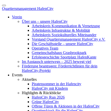
Quartiersmanagement HafenCity
Verein
Über uns – unsere HafenCity
Arbeitskreis Kommunikation & Vernetzung
Arbeitskreis Infrastruktur & Mobilität
Arbeitskreis Soziokulturelles Miteinander
Vorstand Quartiersmanagement HafenCity e.V.
Die Geschäftsstelle – unsere HafenCity
Operatives Team
Gemeinschaftshaus Grasbrookpark
Erfolgsgeschichte Sportplatz HafenKante
Im Austausch unterwegs – 2025 bewegt viel
Förderung beantragen: Förderrichtlinien für dein
HafenCity-Projekt
Events
Aktuelles
Piratensommer in der Hafencity
HafenCity mit Kindern
Highlights & Rückblicke
HafenCity Run 2026
Grüne HafenCity
Offene Türen & Aktionen in der HafenCity
Quartierskiosk für die HafenCity