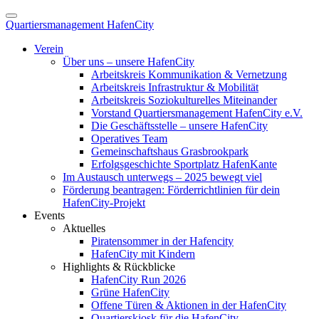
Quartiersmanagement HafenCity
Verein
Über uns – unsere HafenCity
Arbeitskreis Kommunikation & Vernetzung
Arbeitskreis Infrastruktur & Mobilität
Arbeitskreis Soziokulturelles Miteinander
Vorstand Quartiersmanagement HafenCity e.V.
Die Geschäftsstelle – unsere HafenCity
Operatives Team
Gemeinschaftshaus Grasbrookpark
Erfolgsgeschichte Sportplatz HafenKante
Im Austausch unterwegs – 2025 bewegt viel
Förderung beantragen: Förderrichtlinien für dein
HafenCity-Projekt
Events
Aktuelles
Piratensommer in der Hafencity
HafenCity mit Kindern
Highlights & Rückblicke
HafenCity Run 2026
Grüne HafenCity
Offene Türen & Aktionen in der HafenCity
Quartierskiosk für die HafenCity