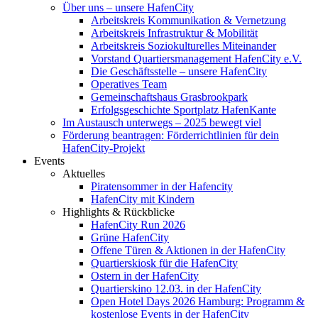
Über uns – unsere HafenCity
Arbeitskreis Kommunikation & Vernetzung
Arbeitskreis Infrastruktur & Mobilität
Arbeitskreis Soziokulturelles Miteinander
Vorstand Quartiersmanagement HafenCity e.V.
Die Geschäftsstelle – unsere HafenCity
Operatives Team
Gemeinschaftshaus Grasbrookpark
Erfolgsgeschichte Sportplatz HafenKante
Im Austausch unterwegs – 2025 bewegt viel
Förderung beantragen: Förderrichtlinien für dein
HafenCity-Projekt
Events
Aktuelles
Piratensommer in der Hafencity
HafenCity mit Kindern
Highlights & Rückblicke
HafenCity Run 2026
Grüne HafenCity
Offene Türen & Aktionen in der HafenCity
Quartierskiosk für die HafenCity
Ostern in der HafenCity
Quartierskino 12.03. in der HafenCity
Open Hotel Days 2026 Hamburg: Programm &
kostenlose Events in der HafenCity