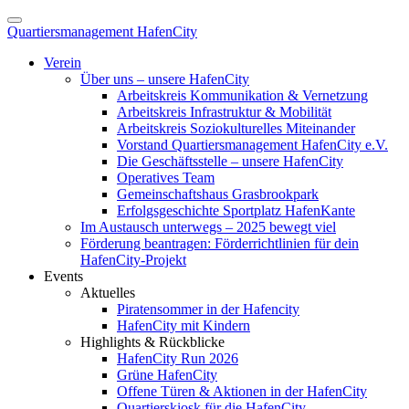
Quartiersmanagement HafenCity
Verein
Über uns – unsere HafenCity
Arbeitskreis Kommunikation & Vernetzung
Arbeitskreis Infrastruktur & Mobilität
Arbeitskreis Soziokulturelles Miteinander
Vorstand Quartiersmanagement HafenCity e.V.
Die Geschäftsstelle – unsere HafenCity
Operatives Team
Gemeinschaftshaus Grasbrookpark
Erfolgsgeschichte Sportplatz HafenKante
Im Austausch unterwegs – 2025 bewegt viel
Förderung beantragen: Förderrichtlinien für dein
HafenCity-Projekt
Events
Aktuelles
Piratensommer in der Hafencity
HafenCity mit Kindern
Highlights & Rückblicke
HafenCity Run 2026
Grüne HafenCity
Offene Türen & Aktionen in der HafenCity
Quartierskiosk für die HafenCity