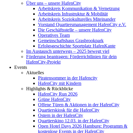
Über uns – unsere HafenCity
Arbeitskreis Kommunikation & Vernetzung
Arbeitskreis Infrastruktur & Mobilität
Arbeitskreis Soziokulturelles Miteinander
Vorstand Quartiersmanagement HafenCity e.V.
Die Geschäftsstelle – unsere HafenCity
Operatives Team
Gemeinschaftshaus Grasbrookpark
Erfolgsgeschichte Sportplatz HafenKante
Im Austausch unterwegs – 2025 bewegt viel
Förderung beantragen: Förderrichtlinien für dein
HafenCity-Projekt
Events
Aktuelles
Piratensommer in der Hafencity
HafenCity mit Kindern
Highlights & Rückblicke
HafenCity Run 2026
Grüne HafenCity
Offene Türen & Aktionen in der HafenCity
Quartierskiosk für die HafenCity
Ostern in der HafenCity
Quartierskino 12.03. in der HafenCity
Open Hotel Days 2026 Hamburg: Programm &
kostenlose Events in der HafenCity