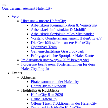
Quartiersmanagement HafenCity
Verein
Über uns – unsere HafenCity
Arbeitskreis Kommunikation & Vernetzung
Arbeitskreis Infrastruktur & Mobilität
Arbeitskreis Soziokulturelles Miteinander
Vorstand Quartiersmanagement HafenCity e.V.
Die Geschäftsstelle – unsere HafenCity
Operatives Team
Gemeinschaftshaus Grasbrookpark
Erfolgsgeschichte Sportplatz HafenKante
Im Austausch unterwegs – 2025 bewegt viel
Förderung beantragen: Förderrichtlinien für dein
HafenCity-Projekt
Events
Aktuelles
Piratensommer in der Hafencity
HafenCity mit Kindern
Highlights & Rückblicke
HafenCity Run 2026
Grüne HafenCity
Offene Türen & Aktionen in der HafenCity
Quartierskiosk für die HafenCity