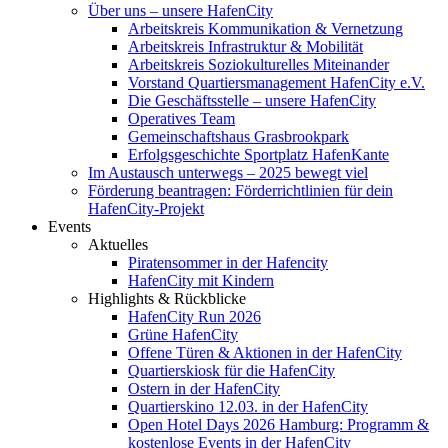
Über uns – unsere HafenCity
Arbeitskreis Kommunikation & Vernetzung
Arbeitskreis Infrastruktur & Mobilität
Arbeitskreis Soziokulturelles Miteinander
Vorstand Quartiersmanagement HafenCity e.V.
Die Geschäftsstelle – unsere HafenCity
Operatives Team
Gemeinschaftshaus Grasbrookpark
Erfolgsgeschichte Sportplatz HafenKante
Im Austausch unterwegs – 2025 bewegt viel
Förderung beantragen: Förderrichtlinien für dein
HafenCity-Projekt
Events
Aktuelles
Piratensommer in der Hafencity
HafenCity mit Kindern
Highlights & Rückblicke
HafenCity Run 2026
Grüne HafenCity
Offene Türen & Aktionen in der HafenCity
Quartierskiosk für die HafenCity
Ostern in der HafenCity
Quartierskino 12.03. in der HafenCity
Open Hotel Days 2026 Hamburg: Programm &
kostenlose Events in der HafenCity