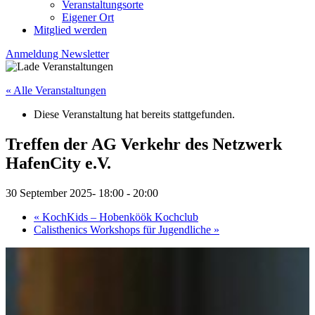
Veranstaltungsorte
Eigener Ort
Mitglied werden
Anmeldung Newsletter
« Alle Veranstaltungen
Diese Veranstaltung hat bereits stattgefunden.
Treffen der AG Verkehr des Netzwerk
HafenCity e.V.
30 September 2025- 18:00
-
20:00
«
KochKids – Hobenköök Kochclub
Calisthenics Workshops für Jugendliche
»