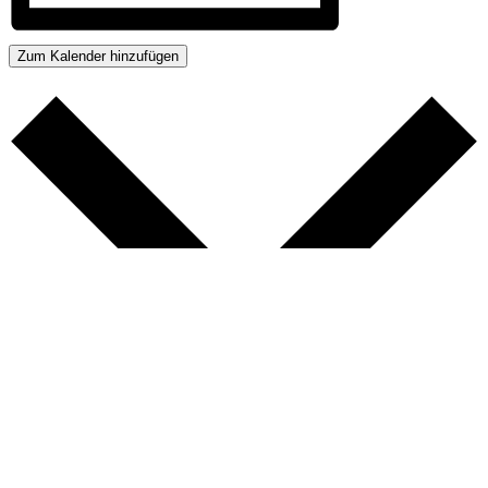
Zum Kalender hinzufügen
Google Kalender
iCalendar
Outlook 365
Outlook Live