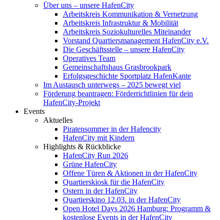
Über uns – unsere HafenCity
Arbeitskreis Kommunikation & Vernetzung
Arbeitskreis Infrastruktur & Mobilität
Arbeitskreis Soziokulturelles Miteinander
Vorstand Quartiersmanagement HafenCity e.V.
Die Geschäftsstelle – unsere HafenCity
Operatives Team
Gemeinschaftshaus Grasbrookpark
Erfolgsgeschichte Sportplatz HafenKante
Im Austausch unterwegs – 2025 bewegt viel
Förderung beantragen: Förderrichtlinien für dein
HafenCity-Projekt
Events
Aktuelles
Piratensommer in der Hafencity
HafenCity mit Kindern
Highlights & Rückblicke
HafenCity Run 2026
Grüne HafenCity
Offene Türen & Aktionen in der HafenCity
Quartierskiosk für die HafenCity
Ostern in der HafenCity
Quartierskino 12.03. in der HafenCity
Open Hotel Days 2026 Hamburg: Programm &
kostenlose Events in der HafenCity