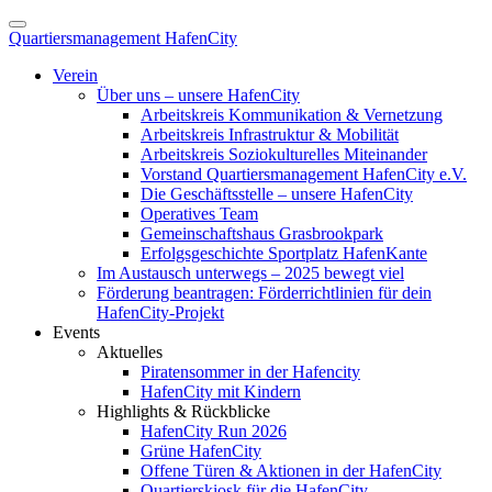
Quartiersmanagement HafenCity
Verein
Über uns – unsere HafenCity
Arbeitskreis Kommunikation & Vernetzung
Arbeitskreis Infrastruktur & Mobilität
Arbeitskreis Soziokulturelles Miteinander
Vorstand Quartiersmanagement HafenCity e.V.
Die Geschäftsstelle – unsere HafenCity
Operatives Team
Gemeinschaftshaus Grasbrookpark
Erfolgsgeschichte Sportplatz HafenKante
Im Austausch unterwegs – 2025 bewegt viel
Förderung beantragen: Förderrichtlinien für dein
HafenCity-Projekt
Events
Aktuelles
Piratensommer in der Hafencity
HafenCity mit Kindern
Highlights & Rückblicke
HafenCity Run 2026
Grüne HafenCity
Offene Türen & Aktionen in der HafenCity
Quartierskiosk für die HafenCity