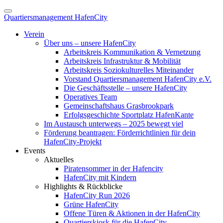
Quartiersmanagement HafenCity
Verein
Über uns – unsere HafenCity
Arbeitskreis Kommunikation & Vernetzung
Arbeitskreis Infrastruktur & Mobilität
Arbeitskreis Soziokulturelles Miteinander
Vorstand Quartiersmanagement HafenCity e.V.
Die Geschäftsstelle – unsere HafenCity
Operatives Team
Gemeinschaftshaus Grasbrookpark
Erfolgsgeschichte Sportplatz HafenKante
Im Austausch unterwegs – 2025 bewegt viel
Förderung beantragen: Förderrichtlinien für dein
HafenCity-Projekt
Events
Aktuelles
Piratensommer in der Hafencity
HafenCity mit Kindern
Highlights & Rückblicke
HafenCity Run 2026
Grüne HafenCity
Offene Türen & Aktionen in der HafenCity
Quartierskiosk für die HafenCity