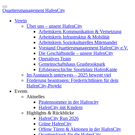
Quartiersmanagement HafenCity
Verein
Über uns – unsere HafenCity
Arbeitskreis Kommunikation & Vernetzung
Arbeitskreis Infrastruktur & Mobilität
Arbeitskreis Soziokulturelles Miteinander
Vorstand Quartiersmanagement HafenCity e.V.
Die Geschäftsstelle – unsere HafenCity
Operatives Team
Gemeinschaftshaus Grasbrookpark
Erfolgsgeschichte Sportplatz HafenKante
Im Austausch unterwegs – 2025 bewegt viel
Förderung beantragen: Förderrichtlinien für dein
HafenCity-Projekt
Events
Aktuelles
Piratensommer in der Hafencity
HafenCity mit Kindern
Highlights & Rückblicke
HafenCity Run 2026
Grüne HafenCity
Offene Türen & Aktionen in der HafenCity
Quartierskiosk für die HafenCity