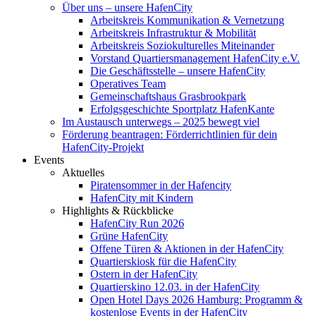
Über uns – unsere HafenCity
Arbeitskreis Kommunikation & Vernetzung
Arbeitskreis Infrastruktur & Mobilität
Arbeitskreis Soziokulturelles Miteinander
Vorstand Quartiersmanagement HafenCity e.V.
Die Geschäftsstelle – unsere HafenCity
Operatives Team
Gemeinschaftshaus Grasbrookpark
Erfolgsgeschichte Sportplatz HafenKante
Im Austausch unterwegs – 2025 bewegt viel
Förderung beantragen: Förderrichtlinien für dein
HafenCity-Projekt
Events
Aktuelles
Piratensommer in der Hafencity
HafenCity mit Kindern
Highlights & Rückblicke
HafenCity Run 2026
Grüne HafenCity
Offene Türen & Aktionen in der HafenCity
Quartierskiosk für die HafenCity
Ostern in der HafenCity
Quartierskino 12.03. in der HafenCity
Open Hotel Days 2026 Hamburg: Programm &
kostenlose Events in der HafenCity